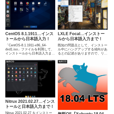
ンストールしました。
CentOS 8.1.1911…インス
LXLE Focal…インストー
トールから日本語入力！
ルから日本語入力まで！
「CentOS-8.1.1911-x86_64-
既知の問題点として、インストー
dvd1.iso」ファイルを利用して、
ル中にハングアップする傾向があ
インストールから日本語入力ま
るとの記述がありますので、リリ
で。インストールはパソコン環境
ース情報等を確認してからインス
によるでしょうが、１時間程度は
トールを行なったほうが良いかと
無料OS
無料OS
かかりました。日本語入力は初回
思います。
起動時の設定で行っていれば、特
に問題ないでしょう。
Nitrux 2021.02.27…インス
トールと日本語入力まで！
Nitrux 2021.02.27 をインストー
無料OS『Xubuntu 18.04