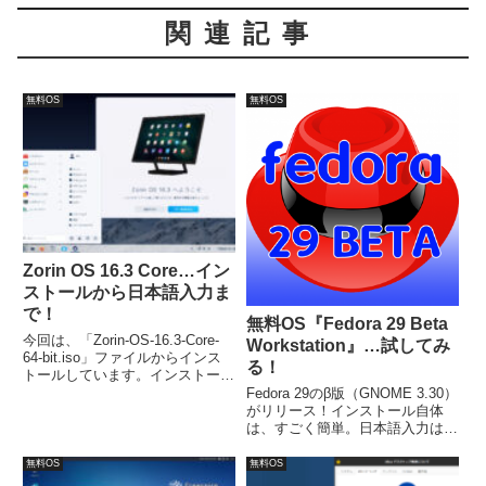
関連記事
無料OS
無料OS
Zorin OS 16.3 Core…イン
ストールから日本語入力ま
で！
無料OS『Fedora 29 Beta
今回は、「Zorin-OS-16.3-Core-
Workstation』…試してみ
64-bit.iso」ファイルからインス
る！
トールしています。インストール
は問題なく終わると思います。日
Fedora 29のβ版（GNOME 3.30）
本語入力についても特に設定不要
がリリース！インストール自体
でした。
は、すごく簡単。日本語入力は、
インストールが終わって、再起動
した段階で、できるようになって
無料OS
無料OS
います。とりあえず使える（導