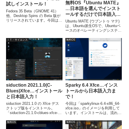
無料OS『Ubuntu MATE』
試しインストール！
…日本語を選んでインスト
Fedora 35 Beta（GNOME 41）
ールするだけで日本語入力
他、Desktop Spins の Beta 版が
まで完了！
リリースされています。今回は
Ubuntu MATE (ウブントゥ マテ)
「Fedora-Workstation-Live-
は、Ubuntu派生OSで、Ubuntuベ
x86_64-35_Beta-1.2.iso」をイン
ースのオペレーティングシステム
ストールしました。
を採用し、MATEデスクトップ環
境を用いており、機能性と安定性
ＩＴ・サイエンス
無料OS
を優先。最小システム要件は、
Pentium M 1.0GHz、1GBのメモ
リー、9 GBのHDD空き容量な
ど。
siduction 2021.1.0(C-
Sparky 6.4 Xfce…インス
Blues)Xfce…インストール
トールから日本語入力ま
と日本語入力！
で！
siduction 2021.1.0 の Xfce デス
今回は「sparkylinux-6.4-x86_64-
クトップ版をインストール。
xfce.iso」のイメージを利用して
「siduction-21.1.0-cblues-xfce-
います。インストールは、流れに
amd64-202102141958.iso」ファ
沿って進めて行けば、簡単にイン
イルを利用しています。
ストールが完了します。日本語入
無料OS
無料OS
力は、別途コマンドで Fcitx をイ