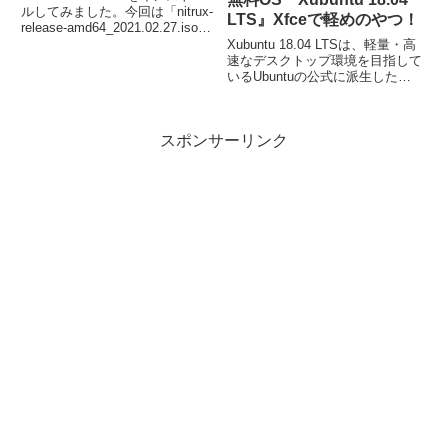
ルしてみました。今回は「nitrux-
LTS』Xfceで軽めのやつ！
release-amd64_2021.02.27.iso」
を利用しています。インストール
Xubuntu 18.04 LTSは、軽量・高
は簡単に終了しますが、日本語入
速なデスクトップ環境を目指して
力の設定で若干手間がかかりまし
いるUbuntuの公式に派生したデ
た。
ィストリビューション。メモリ
1GBレベルでの操作感の違いは、
軽いLubuntuと比べて、ほぼ同等
スポンサーリンク
の感じです。最小システム要件は
次のとおり…