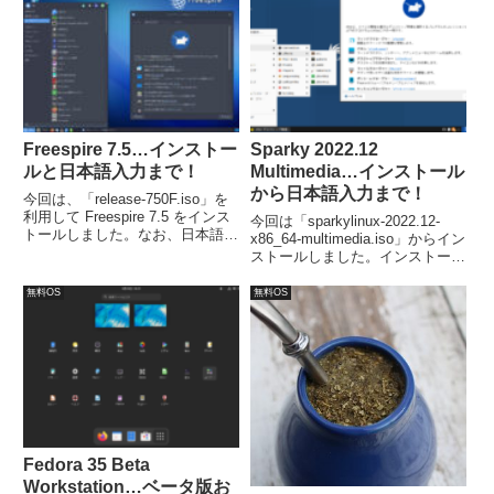
入）までのレベルでは、Fedora
28 より簡単になっているようで
す。
Freespire 7.5…インストー
Sparky 2022.12
ルと日本語入力まで！
Multimedia…インストール
から日本語入力まで！
今回は、「release-750F.iso」を
利用して Freespire 7.5 をインス
今回は「sparkylinux-2022.12-
トールしました。なお、日本語入
x86_64-multimedia.iso」からイン
力は Fcitx等をインストールして
ストールしました。インストール
できるようにしました。
は特に問題は無いですが、日本語
入力は、別途「Fcitx」などのイ
無料OS
無料OS
ンストールが必要でした。
Fedora 35 Beta
Workstation…ベータ版お