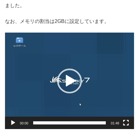
ました。
なお、メモリの割当は2GBに設定しています。
動
画
プ
レ
ー
ヤ
ー
00:00
01:48