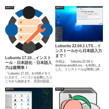
無料OS
無料OS
Lubuntu 22.04.1 LTS…イ
ンストールから日本語入力
まで！
Lubuntu 17.10…インスト
今回は、「lubuntu-22.04.1-
ール・日本語化・日本語入
desktop-amd64.iso」を利用しま
力は超簡単！
した。インストールは簡単に終了
しますが、日本語入力は別途対応
『Lubuntu 17.10』をUSBメモリ
が必要でした。
に入れて、パソコンを起動したと
ころから始めます。言語の設定画
面で、日本語を選択。メニュー画
面で「Lubuntuをインストール」
無料OS
無料OS
を選択。流れに乗っていけば簡単
にインストールが完了します。ま
た、すでに日本語入力もできる状
態になっています。