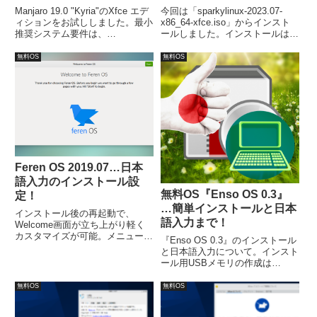
Manjaro 19.0 "Kyria"のXfce エデ
今回は「sparkylinux-2023.07-
ィションをお試ししました。最小
x86_64-xfce.iso」からインスト
推奨システム要件は、
ールしました。インストールは特
CPU:1Ghz、メモリ：1GB、必要
に問題は無いですが、日本語入力
な空きディスク容量：30GB。イ
は、別途「Fcitx」などのインス
無料OS
無料OS
ンストールは簡単ですが、日本語
トールが必要でした。
入力の設定は、少しだけ手間がか
かります。
Feren OS 2019.07…日本
語入力のインストール設
無料OS『Enso OS 0.3』
定！
…簡単インストールと日本
インストール後の再起動で、
語入力まで！
Welcome画面が立ち上がり軽く
カスタマイズが可能。メニューに
『Enso OS 0.3』のインストール
ある「インターネット」から
と日本語入力について。インスト
「Web Browser Manager」で好
ール用USBメモリの作成は
きなブラウザーをインストール。
UNetbootinにて作成。また、イン
「システム設定」からFcitxをイ
ストーラーは日本語設定にして
無料OS
無料OS
ンストールが可能。
も、その後の項目は、自動的には
変わっていなかったので、確認し