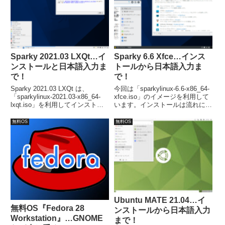
ながら行いましょう。
Sparky 2021.03 LXQt…イ
Sparky 6.6 Xfce…インス
ンストールと日本語入力ま
トールから日本語入力ま
で！
で！
Sparky 2021.03 LXQt は、
今回は「sparkylinux-6.6-x86_64-
「sparkylinux-2021.03-x86_64-
xfce.iso」のイメージを利用して
lxqt.iso」を利用してインストー
います。インストールは流れに沿
ル。流れに沿って進めて行けば、
って進めて行けば、簡単に完了し
簡単にインストールが完了し、再
ます。日本語入力は別途対応が必
無料OS
無料OS
起動後に立ち上がったウインドウ
要でした。
からアップグレード等を行ないま
す。
Ubuntu MATE 21.04…イ
無料OS『Fedora 28
ンストールから日本語入力
Workstation』…GNOME
まで！