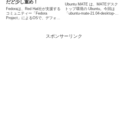
だど少し重め！
Ubuntu MATE は、MATEデスク
Fedoraは、Red Hat社が支援する
トップ環境の Ubuntu。今回は
コミュニティー「Fedora
「ubuntu-mate-21.04-desktop-
Project」によるOSで、デフォル
amd64 .iso」をインストールしま
トデスクトップ環境は、GNOME
した。なお、2022年1月22日まで
になります。また、KDE、
の9か月間サポートされます。
Xfce、LXDE、MATE、Cinnamon
スポンサーリンク
など、他のデスクトップ環境も利
用可能。