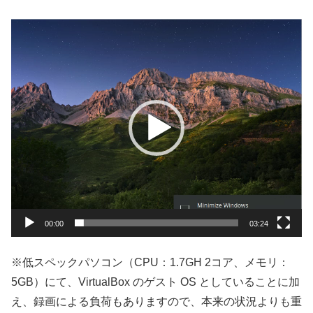
動
画
プ
レ
ー
ヤ
ー
00:00
03:24
※低スペックパソコン（CPU：1.7GH 2コア、メモリ：
5GB）にて、VirtualBox のゲスト OS としていることに加
え、録画による負荷もありますので、本来の状況よりも重