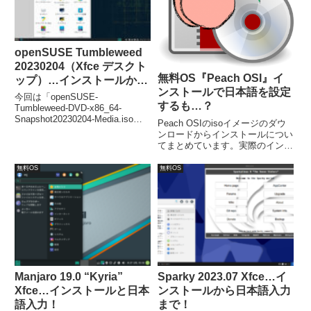
openSUSE Tumbleweed
20230204（Xfce デスクト
無料OS『Peach OSI』イ
ップ）…インストールから
ンストールで日本語を設定
日本語入力まで！
今回は「openSUSE-
するも…？
Tumbleweed-DVD-x86_64-
Snapshot20230204-Media.iso」
Peach OSIのisoイメージのダウ
からインストールしています。イ
ンロードからインストールについ
ンストールでの設定項目が若干多
てまとめています。実際のインス
めですが、勝手に進むところもあ
トール作業は、3箇所程度の入力
り手間はほぼ変わりません。ま
やチェックが必要ですが、他は
無料OS
無料OS
た、再起動後は日本語入力できる
「続ける」等をクリックするだけ
ようになっていました。
です。尚、日本語化と日本語入力
設定は、別途必要です。
Manjaro 19.0 “Kyria”
Sparky 2023.07 Xfce…イ
Xfce…インストールと日本
ンストールから日本語入力
語入力！
まで！