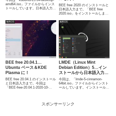
amd64.iso」ファイルからインス
BEE free 2020 のインストールと
トールしています。日本語入力に
日本語入力まで。「BEE free
つきましては別途対応しました。
2020.iso」をインストールしまし
た。インストールは、特に難しい
ところもなく、流れ通りで簡単に
無料OS
無料OS
完了すると思います。日本語入力
は、インストール後の再起動が済
めば出来るようになっています。
BEE free 20.04.1…
LMDE（Linux Mint
Ubuntu ベース＆KDE
Debian Edition）5…イン
Plasma に！
ストールから日本語入力ま
で！
BEE free 20.04.1 のインストール
今回は、「lmde-5-cinnamon-
と日本語入力まで。今回は
64bit.iso」ファイルからインスト
「BEE-free-20.04.1-2020-10-
ールしています。インストールは
25.iso」をインストールしていま
流れに沿って進めていけば、特に
す。インストールは、特に難しい
問題ないでしょう。日本語入力に
ところもなく、流れ通りで簡単に
ついては、別途 Fcitx などのイン
スポンサーリンク
完了すると思います。
ストールが必要でした。