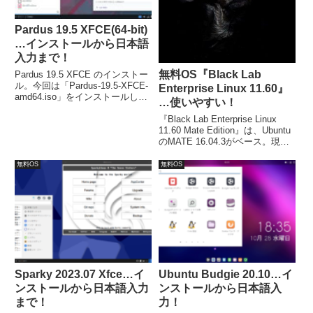
Pardus 19.5 XFCE(64-bit)
…インストールから日本語
入力まで！
無料OS『Black Lab
Pardus 19.5 XFCE のインストー
ル。今回は「Pardus-19.5-XFCE-
Enterprise Linux 11.60』
amd64.iso」をインストールしま
…使いやすい！
す。システム要件（XFCE版）
『Black Lab Enterprise Linux
は、CPU（64bit）：1.0Ghz 以
11.60 Mate Edition』は、Ubuntu
上、メモリ：1024MB 以上、必要
のMATE 16.04.3がベース。現在
なディスク容量：8GB 以上
のLTS版である18.04 ではありま
せん。システム要件は、CPU:64
無料OS
無料OS
ビット1GHz以上、メモリ：
2GB。
Sparky 2023.07 Xfce…イ
Ubuntu Budgie 20.10…イ
ンストールから日本語入力
ンストールから日本語入
まで！
力！