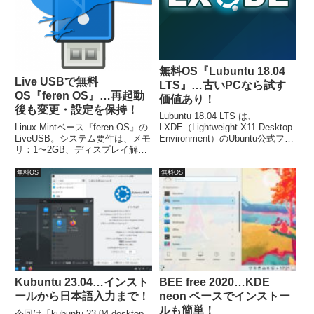
無料OS『Lubuntu 18.04
Live USBで無料
LTS』…古いPCなら試す
OS『feren OS』…再起動
価値あり！
後も変更・設定を保持！
Lubuntu 18.04 LTS は、
Linux Mintベース『feren OS』の
LXDE（Lightweight X11 Desktop
LiveUSB。システム要件は、メモ
Environment）のUbuntu公式フレ
リ：1〜2GB、ディスプレイ解像
ーバーで、高速かつ軽量な省エネ
度：1024×768以上で対応可能で
設計されたOSで、サポート期限
す。設定保存できるLive USBに
は2021年4月まで。システム要件
無料OS
無料OS
するには、UNetbootinで作成し、
は次のとおり…
多少大きめのUSBメモリが必要
です。
Kubuntu 23.04…インスト
BEE free 2020…KDE
ールから日本語入力まで！
neon ベースでインストー
ルも簡単！
今回は「kubuntu-23.04-desktop-