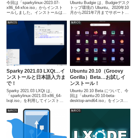
今回は「sparkylinux-2023.07-
Ubuntu Budgie は、Budgieデスク
x86_64-xfce.iso」からインスト
トップ環境の Ubuntu。2020年10
ールしました。インストールは特
月から2021年7月までサポートさ
に問題は無いですが、日本語入力
れます。今回は「ubuntu-budgie-
は、別途「Fcitx」などのインス
20.10-desktop-amd64.iso」をイ
無料OS
無料OS
トールが必要でした。
ンストールしています。
Sparky 2021.03 LXQt…イ
Ubuntu 20.10（Groovy
ンストールと日本語入力ま
Gorilla）Beta…お試しイ
で！
ンストール！
Sparky 2021.03 LXQt は、
Ubuntu 20.10 Beta について、今
「sparkylinux-2021.03-x86_64-
回は「ubuntu-20.10-beta-
lxqt.iso」を利用してインストー
desktop-amd64.iso」をインスト
ル。流れに沿って進めて行けば、
ールしてみました。ダウンロード
簡単にインストールが完了し、再
はリリースページより、また公式
無料OS
無料OS
起動後に立ち上がったウインドウ
フレーバーのBeta版もダウンロ
からアップグレード等を行ないま
ード可能になっています。
す。