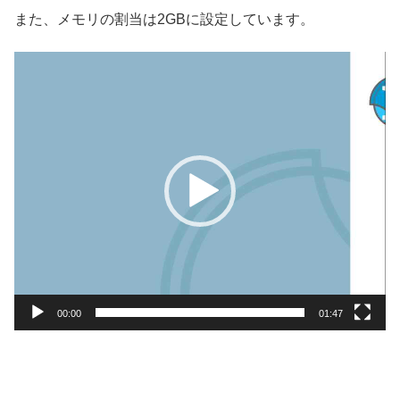
また、メモリの割当は2GBに設定しています。
動
画
プ
レ
ー
ヤ
ー
00:00
01:47