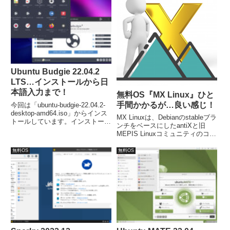
件は、CPU：1.6GHz、メモリ：
1GB以上。
Ubuntu Budgie 22.04.2
LTS…インストールから日
本語入力まで！
無料OS『MX Linux』ひと
手間かかるが…良い感じ！
今回は「ubuntu-budgie-22.04.2-
desktop-amd64.iso」からインス
MX Linuxは、Debianのstableブラ
トールしています。インストール
ンチをベースにしたantiXと旧
は簡単に終了し、再起動後は日本
MEPIS Linuxコミュニティのコラ
語入力も問題ありませんでした。
ボレーションOS。デフォルトデ
スクトップ環境がXfceで、低ス
無料OS
無料OS
ペックのパソコンでも対応可能。
インストールと日本語入力の設定
には、一癖あり。