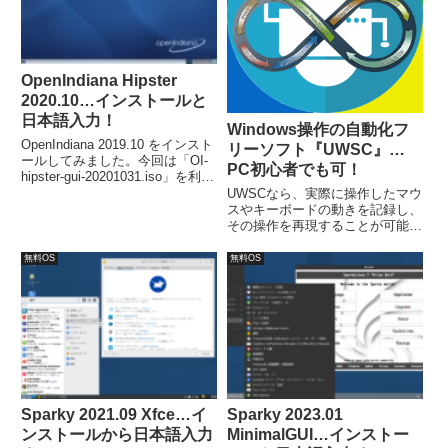
OpenIndiana Hipster
2020.10…インストールと
日本語入力！
Windows操作の自動化フ
OpenIndiana 2019.10 をインスト
リーソフト『UWSC』…
ールしてみました。今回は「OI-
PC初心者でも可！
hipster-gui-20201031.iso」を利用
しました。インストール自体は簡
UWSCなら、実際に操作したマウ
単ですが、日本語入力について
スやキーボードの動きを記録し、
iBus の設定が必要でした。
その操作を再現することが可能で
す。主な特徴は、邪魔にならない
ツールバー型、編集可能なスクリ
無料OS
無料OS
プト形式で保存、操作の記録と再
生だけでも操作可能、タイマー機
能でいくつもの操作をスケジュー
ル可能。
Sparky 2021.09 Xfce…イ
Sparky 2023.01
ンストールから日本語入力
MinimalGUI…インストー