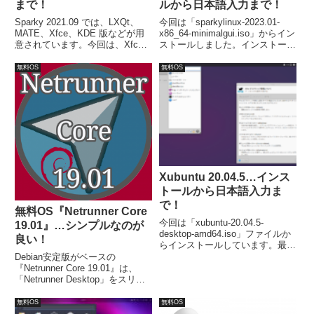
まで！
ルから日本語入力まで！
Sparky 2021.09 では、LXQt、
今回は「sparkylinux-2023.01-
MATE、Xfce、KDE 版などが用
x86_64-minimalgui.iso」からイン
意されています。今回は、Xfce
ストールしました。インストール
デスクトップ環境の
は特に問題は無いですが、日本語
「sparkylinux-2021.09-x86_64-
入力は、別途「Fcitx」などのイ
無料OS
無料OS
xfce.iso」をインストールしまし
ンストールが必要でした。
た。
Xubuntu 20.04.5…インス
トールから日本語入力ま
で！
無料OS『Netrunner Core
今回は「xubuntu-20.04.5-
19.01』…シンプルなのが
desktop-amd64.iso」ファイルか
良い！
らインストールしています。最小
システム要件は、CPU:Intel また
Debian安定版がベースの
は AMD 64bit プロセッサ、メモ
『Netrunner Core 19.01』は、
リ：1GB 以上、必要ディスク容
「Netrunner Desktop」をスリム
量：8.6GB 以上。
にしたような構成で、アプリケー
ションも重要と思われるものだけ
無料OS
無料OS
になっています。最小システム要