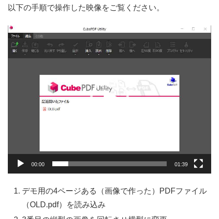
以下の手順で操作した映像をご覧ください。
動
画
プ
レ
ー
ヤ
ー
00:00
01:39
デモ用の4ページある（画像で作った）PDFファイル
（OLD.pdf）を読み込み