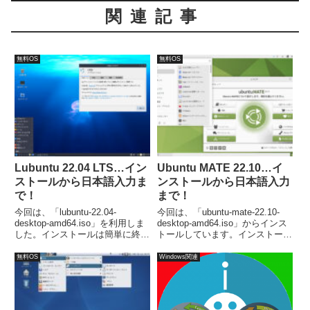
関連記事
無料OS
無料OS
Lubuntu 22.04 LTS…イン
Ubuntu MATE 22.10…イ
ストールから日本語入力ま
ンストールから日本語入力
で！
まで！
今回は、「lubuntu-22.04-
今回は、「ubuntu-mate-22.10-
desktop-amd64.iso」を利用しま
desktop-amd64.iso」からインス
した。インストールは簡単に終了
トールしています。インストール
しますが、日本語入力は別途対応
自体は問題なく終了し、再起動後
が必要でした。
は日本語入力が可能になります。
無料OS
Windows関連