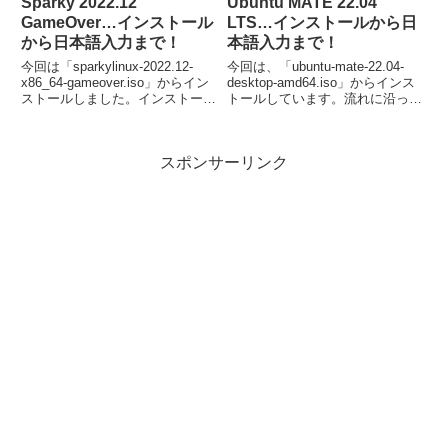
Sparky 2022.12
Ubuntu MATE 22.04
GameOver…インストール
LTS…インストールから日
から日本語入力まで！
本語入力まで！
今回は「sparkylinux-2022.12-
今回は、「ubuntu-mate-22.04-
x86_64-gameover.iso」からイン
desktop-amd64.iso」からインス
ストールしました。インストール
トールしています。流れに沿って
は特に問題は無いですが、日本語
進めて行けば、簡単にインストー
入力は、別途「Fcitx」などのイ
ルが完了し、再起動後は日本語入
ンストールが必要でした。
力が可能になります。
スポンサーリンク