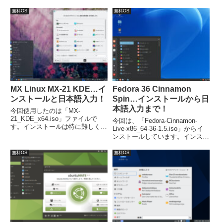
デスクトップ環境の
けば、簡単にインストールが完了
「sparkylinux-2021.09-x86_64-
し、日本語入力は可能になってい
無料OS
無料OS
lxqt.iso」をインストールしまし
ました。
た。
MX Linux MX-21 KDE…イ
Fedora 36 Cinnamon
ンストールと日本語入力！
Spin…インストールから日
本語入力まで！
今回使用したのは「MX-
21_KDE_x64.iso」ファイルで
今回は、「Fedora-Cinnamon-
す。インストールは特に難しくは
Live-x86_64-36-1.5.iso」からイ
なく、ゆっくり確認しながら行え
ンストールしています。インスト
ば問題ないと思います。日本語入
ールは指示に従って行えば問題な
力は「MX パッケージインストー
く完了し、再起動後は日本語入力
無料OS
無料OS
ラー」で、必要な言語パッケージ
できるようになっていました。
をインストールします。