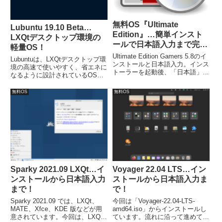
無料OS『Ultimate
Lubuntu 19.10 Beta…
Edition』…簡単インスト
LXQtデスクトップ環境の
ールで日本語入力まで完
軽量OS！
了！
Ultimate Edition Gamers 5.8のイ
Lubuntuは、LXQtデスクトップ環
ンストールと日本語入力。インス
境の高速で使いやすく、省エネに
トーラーを起動後、「日本語」に
なるように設計されているOS。
設定した後は、ユーザー情報の入
今回は、「lubuntu-19.10-beta-
力以外は、そのまま「続ける」な
desktop-amd64.iso」のイメージ
無料OS
無料OS
どをクリックするだけで、簡単に
を利用してインストール。なお、
完了します。日本語入力は、特に
日本語入力設定は別途行います。
設定は不要です。
Sparky 2021.09 LXQt…イ
Voyager 22.04 LTS…イン
ンストールから日本語入力
ストールから日本語入力ま
まで！
で！
Sparky 2021.09 では、LXQt、
今回は「Voyager-22.04-LTS-
MATE、Xfce、KDE 版などが用
amd64.iso」からインストールし
意されています。今回は、LXQt
ています。流れに沿って進めて行