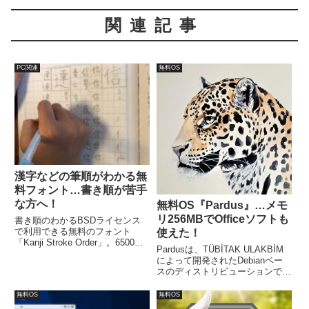
関連記事
PC関連
無料OS
漢字などの筆順がわかる無
料フォント…書き順が苦手
な方へ！
無料OS『Pardus』…メモ
リ256MBでOfficeソフトも
書き順のわかるBSDライセンス
で利用できる無料のフォント
使えた！
「Kanji Stroke Order」。6500以
Pardusは、TÜBİTAK ULAKBİM
上の漢字などの書き順を表示して
によって開発されたDebianベー
くれます。一般的なフォントと同
スのディストリビューションで
じようにインストールし、エディ
す。デフォルトのXFCEデスクト
タやワープロソフトなどで設定す
ップ環境は、軽量で使いやすく、
無料OS
無料OS
るだけです。
システムリソースの削減とシステ