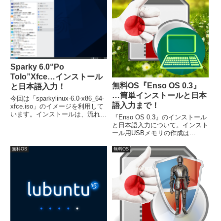
ムスピードの向上を目指し、シス
テム要件は低くなっています。
Sparky 6.0“Po
Tolo”Xfce…インストール
無料OS『Enso OS 0.3』
と日本語入力！
…簡単インストールと日本
今回は「sparkylinux-6.0-x86_64-
語入力まで！
xfce.iso」のイメージを利用して
います。インストールは、流れに
『Enso OS 0.3』のインストール
沿って進めて行けば、簡単にイン
と日本語入力について。インスト
ストールが完了します。日本語入
ール用USBメモリの作成は
力の設定については、Fcitxを別
UNetbootinにて作成。また、イン
途インストールしました。
ストーラーは日本語設定にして
無料OS
無料OS
も、その後の項目は、自動的には
変わっていなかったので、確認し
ながら行いましょう。