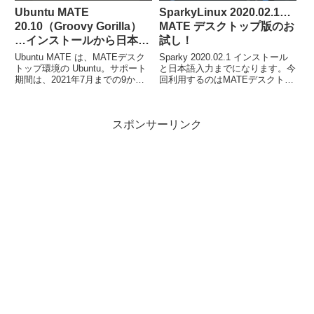
Ubuntu MATE
SparkyLinux 2020.02.1…
20.10（Groovy Gorilla）
MATE デスクトップ版のお
…インストールから日本語
試し！
入力まで！
Ubuntu MATE は、MATEデスク
Sparky 2020.02.1 インストール
トップ環境の Ubuntu。サポート
と日本語入力までになります。今
期間は、2021年7月までの9か月
回利用するのはMATEデスクトッ
間になりますので、注意してくだ
プ環境の64ビット版
さい。今回は「ubuntu-mate-
「sparkylinux-2020.02.1-x86_64-
20.10-desktop-amd64.iso」をイ
mate.iso」。インストールの手順
スポンサーリンク
ンストールしています。
は少なく、非常に簡単に終了しま
す。