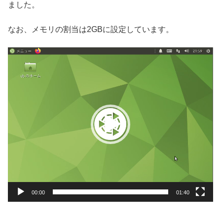
ました。
なお、メモリの割当は2GBに設定しています。
動
画
プ
レ
ー
ヤ
ー
00:00
01:40