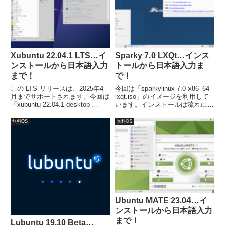
上思われます。
Xubuntu 22.04.1 LTS…イ
Sparky 7.0 LXQt…インス
ンストールから日本語入力
トールから日本語入力ま
まで！
で！
この LTS リリースは、2025年4
今回は「sparkylinux-7.0-x86_64-
月までサポートされます。今回は
lxqt.iso」のイメージを利用して
「xubuntu-22.04.1-desktop-
います。インストールは流れに沿
amd64.iso」からインストールし
って進めて行けば、簡単に完了し
ています。
ます。日本語入力は別途対応が必
無料OS
無料OS
要でした。
Ubuntu MATE 23.04…イ
ンストールから日本語入力
まで！
Lubuntu 19.10 Beta…