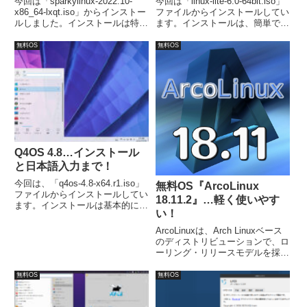
今回は「sparkylinux-2022.10-
今回は「linux-lite-6.0-64bit.iso」
x86_64-lxqt.iso」からインストー
ファイルからインストールしてい
ルしました。インストールは特に
ます。インストールは、簡単でし
問題は無いですが、日本語入力
たが、日本語入力については、別
は、別途「Fcitx」などのインス
途対応が必要ででした。
無料OS
無料OS
トールが必要でした。
Q4OS 4.8…インストール
と日本語入力まで！
今回は、「q4os-4.8-x64.r1.iso」
無料OS『ArcoLinux
ファイルからインストールしてい
18.11.2』…軽く使いやす
ます。インストールは基本的にデ
い！
フォルトで簡単に終了し、日本語
入力も再起動後は可能になってい
ArcoLinuxは、Arch Linuxベース
ました。
のディストリビューションで、ロ
ーリング・リリースモデルを採
用。ArcoLinux 18.11.2は、日本
語入力も割と簡単にできました。
無料OS
無料OS
最低システム要件は、x86_64互
換のマシン、メモリ：512 MB以