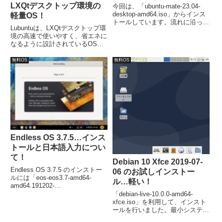
LXQtデスクトップ環境の
今回は、「ubuntu-mate-23.04-
desktop-amd64.iso」からインス
軽量OS！
トールしています。流れに沿って
Lubuntuは、LXQtデスクトップ環
進めて行けば、簡単にインストー
境の高速で使いやすく、省エネに
ルが完了し、再起動後は日本語入
なるように設計されているOS。
力が可能になります。
今回は、「lubuntu-19.10-beta-
desktop-amd64.iso」のイメージ
無料OS
無料OS
を利用してインストール。なお、
日本語入力設定は別途行います。
Endless OS 3.7.5…インス
トールと日本語入力につい
て！
Debian 10 Xfce 2019-07-
Endless OS 3.7.5 のインストー
06 のお試しインストー
ルには「eos-eos3.7-amd64-
ル…軽い！
amd64.191202-
194756.base.iso」ファイルを利
「debian-live-10.0.0-amd64-
用。ここでは、ライブ起動後のデ
xfce.iso」を利用して、インスト
スクトップにある「Reformat」
ールを行いました。最小システム
アイコンからインストールしてい
要件は、CPU：Pentium 4,