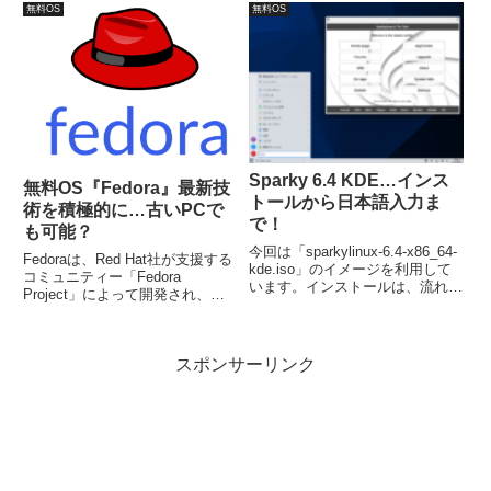
ます。
1GHz、メモリ：512 メガバイ
無料OS
無料OS
ト、必要ディスク容量：10GB。
Sparky 6.4 KDE…インス
無料OS『Fedora』最新技
トールから日本語入力ま
術を積極的に…古いPCで
で！
も可能？
今回は「sparkylinux-6.4-x86_64-
Fedoraは、Red Hat社が支援する
kde.iso」のイメージを利用して
コミュニティー「Fedora
います。インストールは、流れに
Project」によって開発され、最
沿って進めて行けば、簡単にイン
新の技術を積極的に取り込むディ
ストールが完了します。日本語入
ストリビューション。今回は
力は、別途コマンドで Fcitx をイ
「Fedora 27」をインストール。
ンストールしました。
スポンサーリンク
デスクトップ環境はバリエーショ
ンにより特徴があります。