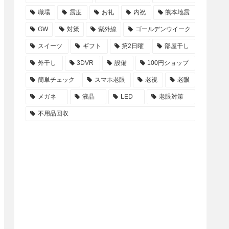
職場
震度
お礼
内祝
熊本地震
GW
対策
紫外線
ゴールデンウイーク
スイーツ
ギフト
第2日曜
部屋干し
外干し
3DVR
設備
100円ショップ
簡単チェック
スマホ老眼
老視
老眼
メガネ
液晶
LED
老眼対策
不用品回収