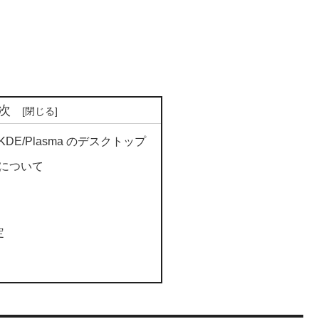
次
.3 KDE/Plasma のデスクトップ
.3 について
定