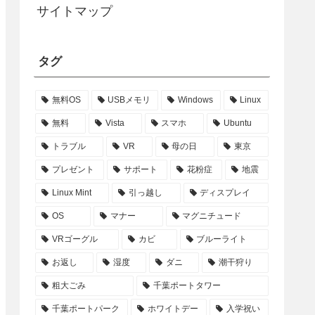
サイトマップ
タグ
無料OS
USBメモリ
Windows
Linux
無料
Vista
スマホ
Ubuntu
トラブル
VR
母の日
東京
プレゼント
サポート
花粉症
地震
Linux Mint
引っ越し
ディスプレイ
OS
マナー
マグニチュード
VRゴーグル
カビ
ブルーライト
お返し
湿度
ダニ
潮干狩り
粗大ごみ
千葉ポートタワー
千葉ポートパーク
ホワイトデー
入学祝い