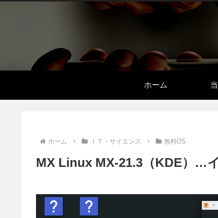
ホーム
当
ホーム
ＩＴ・サイエンス
無料OS
MX Linux MX-21.3（K