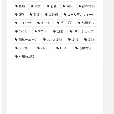
職場
震度
お礼
内祝
熊本地震
GW
対策
紫外線
ゴールデンウイーク
スイーツ
ギフト
第2日曜
部屋干し
外干し
3DVR
設備
100円ショップ
簡単チェック
スマホ老眼
老視
老眼
メガネ
液晶
LED
老眼対策
不用品回収