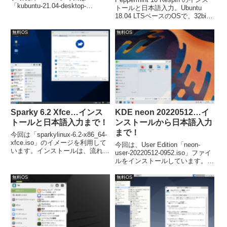
「kubuntu-21.04-desktop-
トールと日本語入力。Ubuntu
amd64.iso」からインストール。
18.04 LTSベースのOSで、32bit
日本語入力までの確認では、特に
と64bitパソコンに対応していま
問題なく簡単にできるでしょう。
す。インストールは簡単で、言語
無料OS
無料OS
の選択とユーザー情報の入力以外
は、何回かクリックするだけで完
了します。
Sparky 6.2 Xfce…インス
KDE neon 20220512…イ
トールと日本語入力まで！
ンストールから日本語入力
まで！
今回は「sparkylinux-6.2-x86_64-
xfce.iso」のイメージを利用して
今回は、User Edition「neon-
います。インストールは、流れに
user-20220512-0952.iso」ファイ
沿って進めて行けば、簡単にイン
ルをインストールしています。イ
ストールが完了します。日本語入
ンストールは、問題なく簡単に完
力は、別途コマンドで Fcitx をイ
了すると思いますが、日本語入力
無料OS
無料OS
ンストールしました。
について別途対応が必要でした。