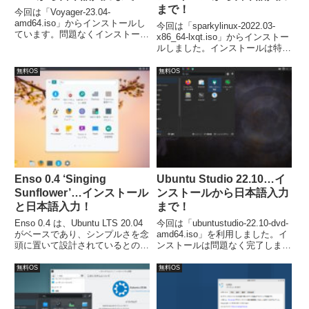
まで！
今回は「Voyager-23.04-
amd64.iso」からインストールし
今回は「sparkylinux-2022.03-
ています。問題なくインストール
x86_64-lxqt.iso」からインストー
が完了し、日本語入力は可能にな
ルしました。インストールは特に
っていました。
問題は無いですが、日本語入力
は、別途「Fcitx」などのインス
無料OS
無料OS
トールが必要でした。
Enso 0.4 ‘Singing
Ubuntu Studio 22.10…イ
Sunflower’…インストール
ンストールから日本語入力
と日本語入力！
まで！
Enso 0.4 は、Ubuntu LTS 20.04
今回は「ubuntustudio-22.10-dvd-
がベースであり、シンプルさを念
amd64.iso」を利用しました。イ
頭に置いて設計されているとのこ
ンストールは問題なく完了しまし
とです。今回は、「Enso-
たが、日本語入力については、別
0.4.iso」からインストールしてい
途対応が必要でした。
無料OS
無料OS
ます。ISOファイルは、
sourceforge.net よりダウンロー
ドできます。