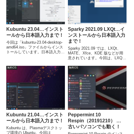
Kubuntu 23.04…インスト
Sparky 2021.09 LXQt…イ
ールから日本語入力まで！
ンストールから日本語入力
まで！
今回は「kubuntu-23.04-desktop-
amd64.iso」ファイルからインス
Sparky 2021.09 では、LXQt、
トールしています。日本語入力に
MATE、Xfce、KDE 版などが用
つきましては別途対応しました。
意されています。今回は、LXQt
デスクトップ環境の
「sparkylinux-2021.09-x86_64-
無料OS
無料OS
lxqt.iso」をインストールしまし
た。
Kubuntu 21.04…インスト
Peppermint 10
ールから日本語入力まで！
Respin（20191210） …
古いパソコンでも動く！
Kubuntu は、Plasmaデスクトッ
プ環境の Ubuntu。今回は
Peppermint 10 Respin のインス