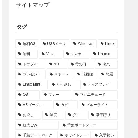
サイトマップ
タグ
無料OS
USBメモリ
Windows
Linux
無料
Vista
スマホ
Ubuntu
トラブル
VR
母の日
東京
プレゼント
サポート
花粉症
地震
Linux Mint
引っ越し
ディスプレイ
OS
マナー
マグニチュード
VRゴーグル
カビ
ブルーライト
お返し
湿度
ダニ
潮干狩り
粗大ごみ
千葉ポートタワー
千葉ポートパーク
ホワイトデー
入学祝い