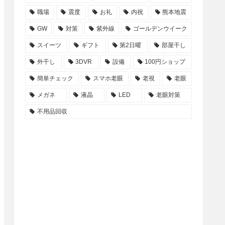
職場
震度
お礼
内祝
熊本地震
GW
対策
紫外線
ゴールデンウイーク
スイーツ
ギフト
第2日曜
部屋干し
外干し
3DVR
設備
100円ショップ
簡単チェック
スマホ老眼
老視
老眼
メガネ
液晶
LED
老眼対策
不用品回収