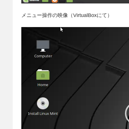
メニュー操作の映像（VirtualBoxにて）
動
画
プ
レ
ー
ヤ
ー