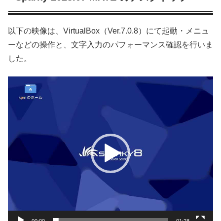
以下の映像は、VirtualBox（Ver.7.0.8）にて起動・メニュ
ーなどの操作と、文字入力のパフォーマンス確認を行いま
した。
動
画
プ
レ
ー
ヤ
ー