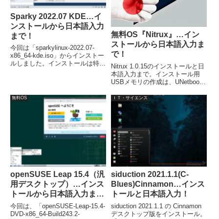
Sparky 2022.07 KDE…イ
ンストールから日本語入力
無料OS『Nitrux』…イン
まで！
ストールから日本語入力ま
今回は「sparkylinux-2022.07-
で！
x86_64-kde.iso」からインストー
ルしました。インストールは特に
Nitrux 1.0.15のインストールと日
問題は無いですが、日本語入力
本語入力まで。インストール用
は、別途「Fcitx」などのインス
USBメモリの作成は、UNetbootin
トールが必要でした。
にて作成し、問題なくライブ起動
出来ています。また、インストー
無料OS
ＩＴ・サイエンス
ルは、言語の設定、ロケーション
選択、ユーザー名パスワード設定
位で、あとは流れでOK。
openSUSE Leap 15.4（汎
siduction 2021.1.1(C-
用デスクトップ）…インス
Blues)Cinnamon…インス
トールから日本語入力ま
トールと日本語入力！
で！
今回は、「openSUSE-Leap-15.4-
siduction 2021.1.1 の Cinnamon
DVD-x86_64-Build243.2-
デスクトップ版をインストール。