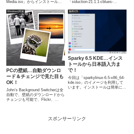
Media.iso」からインストールし
「siduction-21.1.1-cblues-
ています。インストールでの設定
cinnamon-amd64-
項目が若干多めですが、勝手に進
202102190910.iso」ファイルを
Windows関連
無料OS
むところもあり手間はほぼ変わり
利用しています。
ません。また、再起動後は日本語
入力できるようになっていまし
た。
Sparky 6.5 KDE…インス
トールから日本語入力ま
で！
PCの壁紙…自動ダウンロ
ード＆チェンジで見た目も
今回は「sparkylinux-6.5-x86_64-
OK！
kde.iso」のイメージを利用して
います。インストールは簡単に完
John’s Background Switcherは全
了します。日本語入力は、別途コ
自動で、壁紙のダウンロードから
マンドで Fcitx をインストールし
チェンジも可能で、Flickr、
ました。
Pixabay、Unsplash、
Instagram、Vladstudioなどか
ら、壁紙を自動的にダウンロード
スポンサーリンク
し、指定した間隔で切り替えま
す。