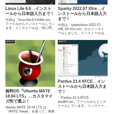
Linux Lite 6.6…インスト
Sparky 2022.07 Xfce…イ
ールから日本語入力まで！
ンストールから日本語入力
まで！
今回は「linux-lite-6.6-64bit.iso」
ファイルからインストールしてい
今回は「sparkylinux-2022.07-
ます。インストールは、特に問題
x86_64-xfce.iso」からインスト
なく終わると思いますが、日本語
ールしました。インストールは特
入力については、別途対応が必要
に問題は無いですが、日本語入力
でした。
は、別途「Fcitx」などのインス
無料OS
無料OS
トールが必要でした。
Pardus 21.4 XFCE…イン
ストールから日本語入力ま
無料OS『Ubuntu MATE
で！
18.04 LTS』…カスタマイ
「Pardus-21.4-XFCE-
ズ性で選ぶ！
amd64.iso」ファイルからインス
トールしています。インストール
Ubuntu MATE 18.04 LTS は
は特に問題ありませんが、日本語
「MATE Tweak」を使って、簡単
入力の設定については、別途対応