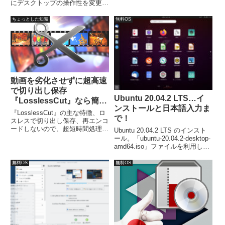
にデスクトップの操作性を変更可
が必要でした。
能なOSで、用意されたデスクト
ップレイアウトは8つ。最小シス
ちょっとした知識
無料OS
テム要件は、CPU：Pentium M
1.0GHz、メモリ：1GB、HDDス
ペース9GB。
動画を劣化させずに超高速
で切り出し保存
Ubuntu 20.04.2 LTS…イ
『LosslessCut』なら簡
ンストールと日本語入力ま
単！
『LosslessCut』の主な特徴、ロ
で！
スレスで切り出し保存、再エンコ
ードしないので、超短時間処理、
Ubuntu 20.04.2 LTS のインスト
EXIFデータは保存。MP4、
ール。「ubuntu-20.04.2-desktop-
MOV、WebM、MKV、OGG、
amd64.iso」ファイルを利用しま
WAV、MP3、AAC、H264、
す。インストールは流れに沿って
Theora、VP8などのフォーマット
進めて行けば簡単に完了し、再起
無料OS
無料OS
等に対応。
動後は日本語入力が可能です。