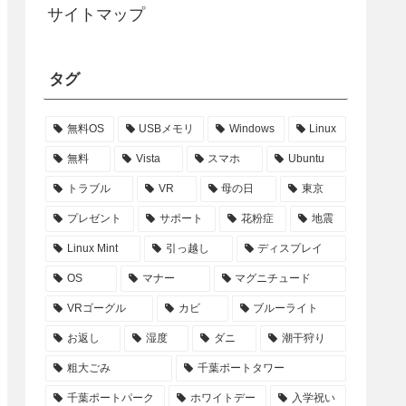
サイトマップ
タグ
無料OS
USBメモリ
Windows
Linux
無料
Vista
スマホ
Ubuntu
トラブル
VR
母の日
東京
プレゼント
サポート
花粉症
地震
Linux Mint
引っ越し
ディスプレイ
OS
マナー
マグニチュード
VRゴーグル
カビ
ブルーライト
お返し
湿度
ダニ
潮干狩り
粗大ごみ
千葉ポートタワー
千葉ポートパーク
ホワイトデー
入学祝い