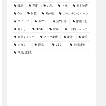
職場
震度
お礼
内祝
熊本地震
GW
対策
紫外線
ゴールデンウイーク
スイーツ
ギフト
第2日曜
部屋干し
外干し
3DVR
設備
100円ショップ
簡単チェック
スマホ老眼
老視
老眼
メガネ
液晶
LED
老眼対策
不用品回収