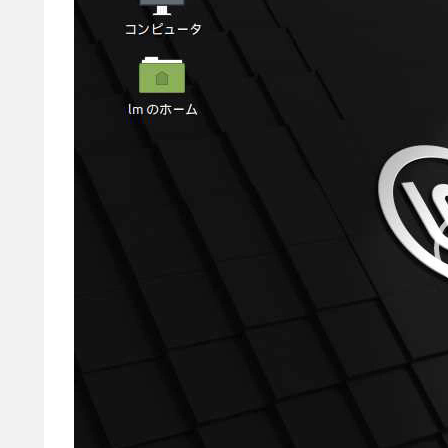
プ
レ
ー
ヤ
ー