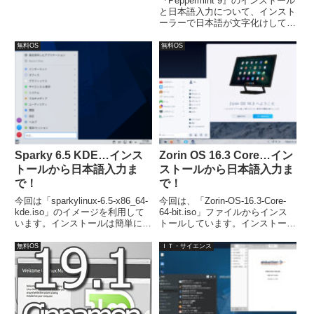
『Peppermint 9』のインストール
と日本語入力について、インスト
ーラーで日本語が文字化けしてい
ますので、OSのインストール前
に日本語フォントのインストール
無料OS
無料OS
をすると、簡単に日本語化できま
す。日本語入力についてはインス
トールが終了し、再起動すれば可
能です。
Sparky 6.5 KDE…インス
Zorin OS 16.3 Core…イン
トールから日本語入力ま
ストールから日本語入力ま
で！
で！
今回は「sparkylinux-6.5-x86_64-
今回は、「Zorin-OS-16.3-Core-
kde.iso」のイメージを利用して
64-bit.iso」ファイルからインス
います。インストールは簡単に完
トールしています。インストール
了します。日本語入力は、別途コ
は問題なく終わると思います。日
マンドで Fcitx をインストールし
本語入力についても特に設定不要
無料OS
ＩＴ・サイエンス
ました。
でした。