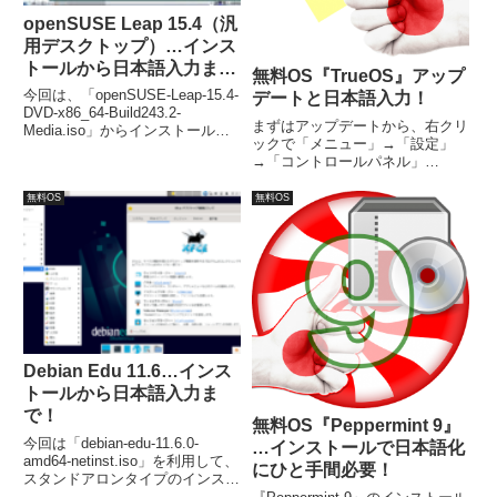
openSUSE Leap 15.4（汎
用デスクトップ）…インス
トールから日本語入力ま
無料OS『TrueOS』アップ
で！
今回は、「openSUSE-Leap-15.4-
デートと日本語入力！
DVD-x86_64-Build243.2-
まずはアップデートから、右クリ
Media.iso」からインストールし
ックで「メニュー」→「設定」
ています。インストールでの設定
→「コントロールパネル」
項目が若干多めですが、勝手に進
→「Update Maneger」。次は日
むところもあり手間はほぼ変わり
本語入力について、右クリックで
無料OS
無料OS
ません。また、再起動後は日本語
「メニュー」→「アプリケーショ
入力できるようになっていまし
ン」→「設定」→「Fcitx設定」
た。
で入力メソッドの設定を行いま
す。
Debian Edu 11.6…インス
トールから日本語入力ま
で！
無料OS『Peppermint 9』
今回は「debian-edu-11.6.0-
…インストールで日本語化
amd64-netinst.iso」を利用して、
にひと手間必要！
スタンドアロンタイプのインスト
ールを行いました。