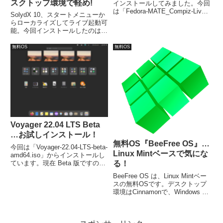
スクトップ環境で軽め!
インストールしてみました。今回
は「Fedora-MATE_Compiz-Live-
SolydX 10、スタートメニューか
x86_64-33-1.2.iso」ファイルから
らローカライズしてライブ起動可
インストールしています。
能。今回インストールしたのは
「solydx_10_64_201909.iso」
で、流れに沿って進めて行けば、
無料OS
無料OS
簡単にインストールが完了し、再
起動後は日本語入力が可能になり
ます。
Voyager 22.04 LTS Beta
…お試しインストール！
無料OS『BeeFree OS』…
今回は「Voyager-22.04-LTS-beta-
Linux Mintベースで気にな
amd64.iso」からインストールし
ています。現在 Beta 版ですの
る！
で、実際に試される方はご注意く
BeeFree OS は、Linux Mintベー
ださい。
スの無料OSです。デスクトップ
環境はCinnamonで、Windows 7
に似たメニュー表示のため、扱い
やすい雰囲気を持っています。シ
ステム要件は、公式サイトで見つ