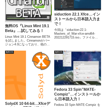
siduction 22.1 Xfce…イン
ストールから日本語入力ま
で！
無料OS『Linux Mint 19.1
今回は「siduction-22.1-
Beta』…試してみる！
Masters_of_War-xfce-amd64-
Linux Mint 19.1 Cinnamon BETA
202212291715.iso」ファイルを
を試しました。Cinnamonがバー
利用してインストールしました。
ジョン4.0になっており、他の変
インストールは特に問題なく、日
更点としては、・アップデートマ
本語入力については、Fcitx 等の
ネージャ・ソフトウェアソース・
インストールが必要でした。
無料OS
無料OS
入力メソッド・XAppsの改善・背
景コレクションの追加などが変更
になっています。
Fedora 33 Spin”MATE-
Compiz”…インストールか
ら日本語入力！
SolydX 10 64-bit…Xfceデ
Fedora 33 Spin MATE-Compiz を