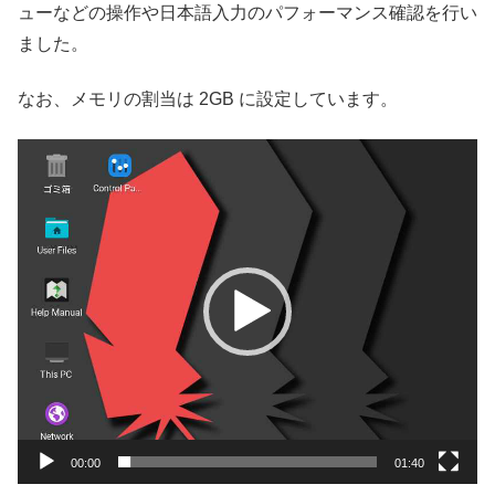
ューなどの操作や日本語入力のパフォーマンス確認を行い
ました。
なお、メモリの割当は 2GB に設定しています。
動
画
プ
レ
ー
ヤ
ー
00:00
01:40