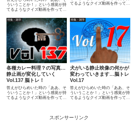
てるようなクイズ動画を作ってみ
ういうことか！」という感覚が持
ました（というつもりです）。動
てるようなクイズ動画を作ってみ
画に答えはありませんので、最後
ました（というつもりです）。動
まで繰り返し見られます。ちなみ
画に答えはありませんので、最後
特集・雑学
特集・雑学
に、作り方に興味がありました
まで繰り返し見られます。
ら、参考にできる記事がありま
す。
各種カレー料理？の写真…
犬がいる静止映像の何かが
静止画が変化していく
変わっていきます…脳トレ
Vol.137 脳トレ！
Vol.17
答えがひらめいた時の「ああ、そ
答えがひらめいた時の「ああ、そ
ういうことか！」という感覚が持
ういうことか！」という感覚が持
てるようなクイズ動画を作ってみ
てるようなクイズ動画を作ってみ
ました（というつもりです）。動
ました（というつもりです）。動
画に答えはありませんので、最後
画に答えはありませんので、最後
まで繰り返し見られます。
まで繰り返し見られます。
スポンサーリンク