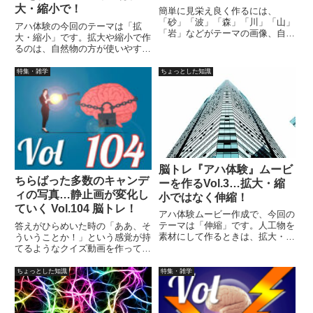
大・縮小で！
簡単に見栄え良く作るには、
「砂」「波」「森」「川」「山」
アハ体験の今回のテーマは「拡
「岩」などがテーマの画像、自然
大・縮小」です。拡大や縮小で作
の素材を利用して作ることで
るのは、自然物の方が使いやす
す。・変化している部分の境目が
く、自然な曲線のそばにある曲線
わかりにくくなる。・写真の加
部位を、拡大・縮小することで、
特集・雑学
ちょっとした知識
工・編集技術が低くてもできる。
見ていても気が付きにくい状況に
それなので、大切なのは素材選び
なります。その反面、人工物横の
です。
部位を変化させては「アハ」とは
なりにくい…
脳トレ『アハ体験』ムービ
ちらばった多数のキャンデ
ーを作るVol.3…拡大・縮
ィの写真…静止画が変化し
小ではなく伸縮！
ていく Vol.104 脳トレ！
アハ体験ムービー作成で、今回の
テーマは「伸縮」です。人工物を
答えがひらめいた時の「ああ、そ
素材にして作るときは、拡大・縮
ういうことか！」という感覚が持
小ではなく「伸縮」させること
てるようなクイズ動画を作ってみ
で、よりアハ体験ムービーとし
ました（というつもりです）。動
て、完成度が高くなると思いま
画に答えはありませんので、最後
ちょっとした知識
特集・雑学
す。アハ体験は、だまし絵のよう
まで繰り返し見られます。
に、「え！？」という感じが必要
だと考えます。