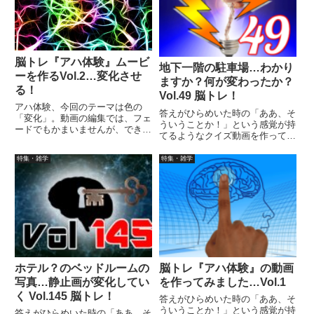
脳トレ『アハ体験』ムービ
地下一階の駐車場…わかり
ーを作るVol.2…変化させ
ますか？何が変わったか？
る！
Vol.49 脳トレ！
アハ体験、今回のテーマは色の
答えがひらめいた時の「ああ、そ
「変化」。動画の編集では、フェ
ういうことか！」という感覚が持
ードでもかまいませんが、できれ
てるようなクイズ動画を作ってみ
ば透明度の変化を設定できるソフ
ました（というつもりです）。動
トで作ることです。また色の変化
画に答えはありませんので、最後
特集・雑学
特集・雑学
で重要なのが、素材の色をきちん
まで繰り返し見られます。
と変えた画像の用意と「変える
色」「変えたあとの色」の選択。
ホテル？のベッドルームの
脳トレ『アハ体験』の動画
写真…静止画が変化してい
を作ってみました…Vol.1
く Vol.145 脳トレ！
答えがひらめいた時の「ああ、そ
ういうことか！」という感覚が持
答えがひらめいた時の「ああ、そ