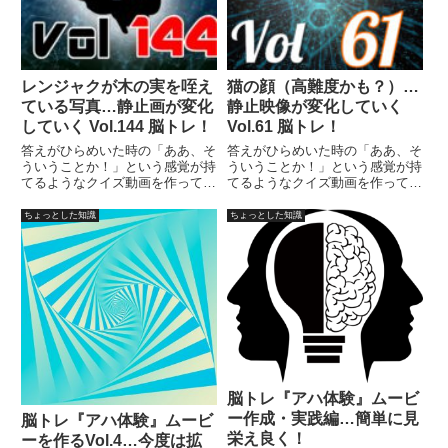
レンジャクが木の実を咥え
猫の顔（高難度かも？）…
ている写真…静止画が変化
静止映像が変化していく
していく Vol.144 脳トレ！
Vol.61 脳トレ！
答えがひらめいた時の「ああ、そ
答えがひらめいた時の「ああ、そ
ういうことか！」という感覚が持
ういうことか！」という感覚が持
てるようなクイズ動画を作ってみ
てるようなクイズ動画を作ってみ
ました（というつもりです）。動
ました（というつもりです）。動
画に答えはありませんので、最後
画に答えはありませんので、最後
ちょっとした知識
ちょっとした知識
まで繰り返し見られます。
まで繰り返し見られます。
脳トレ『アハ体験』ムービ
ー作成・実践編…簡単に見
脳トレ『アハ体験』ムービ
栄え良く！
ーを作るVol.4…今度は拡