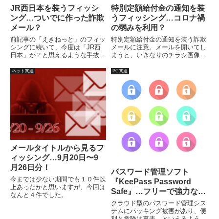
JR西日本を装うフィッシ
特別定額給付金の通知を装
ング…ついでに作った詐欺
うフィッシング…コロナ禍
メール？
の弱みを利用？
前記事の「えきねっと」のフィッ
特別定額給付金の通知を装う詐欺
シングに続いて、今度は「JR西
メールに注意。メールを開いてし
日本」か？と思えるような手抜き
まうと、いきなりのチラシ画像
感のあるフィッシングメールでは
で、反応に困ることでしょう。
あります。
ネット関連
PC関連
メールタイトルから見るフ
ィッシング…9月20日〜9
月26日分！
パスワード管理ソフト
今までは少ない期間でも１０件以
『KeePass Password
上あったかと思いますが、今回は
Safe』…フリーで強力な暗
なんと４件でした。
号化！
クラウド型のパスワード管理シス
テムにハッキング被害があり、便
利と危険は裏表…といえるような