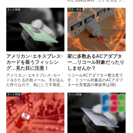
ことが起きています。それに、ネ
ットワークを介してのセキュリテ
ネット関連
防災・安全
ィ問題もあります。そこで、高度
な暗号化が売りのパスワード管理
『KeePass Password Safe』の
出番。
アメリカン･エキスプレス･
家に多数あるACアダプタ
カードを装うフィッシン
ー…リコール対象だったり
グ…見た目に注意！
しませんか？
アメリカン･エキスプレス･カー
リコールACアダプター要注意で
ドをかたる詐欺メール。手が込ん
す。リコール対象品のACアダプ
だ作りなので、気にして不用意に
ターや充電器の事故率は3割
リンクをさわらないように注意し
強！？また、直近でリコール情報
ましょう。
サイトに登録されたACアダプタ
ネット関連
ネット関連
ー（スマートフォンやタブレット
用）について、注意喚起されてい
ますので、この機会に一度確認し
てみてはいかがでしょう。