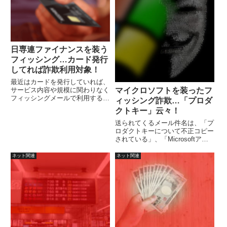
と。
日専連ファイナンスを装う
フィッシング…カード発行
してれば詐欺利用対象！
最近はカードを発行していれば、
マイクロソフトを装ったフ
サービス内容や規模に関わりなく
フィッシングメールで利用する対
ィッシング詐欺…「プロダ
象になっているようです。
クトキー」云々！
送られてくるメール件名は、「プ
ロダクトキーについて不正コピー
されている」、「Microsoftアカ
ウントの不審なサインイン」など
を含んでおり、これらに関わる
ネット関連
ネット関連
「警告」「注意」を促す件名にな
って送られています。