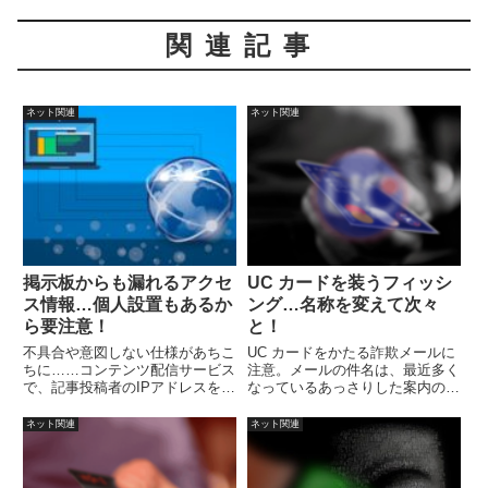
関連記事
ネット関連
ネット関連
掲示板からも漏れるアクセ
UC カードを装うフィッシ
ス情報…個人設置もあるか
ング…名称を変えて次々
ら要注意！
と！
不具合や意図しない仕様があちこ
UC カードをかたる詐欺メールに
ちに……コンテンツ配信サービス
注意。メールの件名は、最近多く
で、記事投稿者のIPアドレスを第
なっているあっさりした案内のよ
三者が見ることができてしまうと
うな感じで「【重要】UCカード
いう不具合による漏洩が発生。ま
ご利用確認」、「ユーシーカード
ネット関連
ネット関連
た別件で、表面上削除されたデー
ご利用確認」となっています。
タを長期間保存されていたという
大手のサービスがあったとのこ