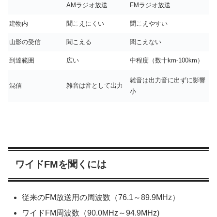
AMラジオ放送
FMラジオ放送
建物内
聞こえにくい
聞こえやすい
山影の受信
聞こえる
聞こえない
到達範囲
広い
中程度（数十km-100km）
雑音は出力音に出ずに影響
混信
雑音は音として出力
小
ワイドFMを聞くには
従来のFM放送用の周波数（76.1～89.9MHz）
ワイドFM周波数（90.0MHz～94.9MHz)