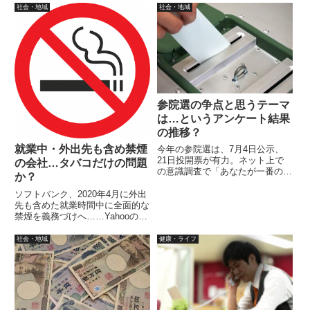
らじる★らじる、radiko.jpプレミ
（4/26現在の途中結果）では、家
社会・地域
社会・地域
アムなどのサービスを利用可能で
で過ごす：38.4%、仕事：
す。対応OSはWindows 7、8、
26.1%。この２つの項目が圧倒的
10。
に多く、両方で64.5％のほぼ
2/3。
参院選の争点と思うテーマ
は…というアンケート結果
の推移？
就業中・外出先も含め禁煙
今年の参院選は、7月4日公示、
21日投開票が有力。ネット上で
の会社…タバコだけの問題
の意識調査で「あなたが一番の争
か？
点と思うテーマはなんですか？」
というアンケートを実施していま
ソフトバンク、2020年4月に外出
した。政治的なテーマのアンケー
先も含めた就業時間中に全面的な
トは、時間推移と共に結果が入れ
禁煙を義務づけへ……Yahooの意
替わることが多いような気がしま
識調査調べ（3/22現在の途中結
す。
果）では、賛成：63.2%、反対：
社会・地域
健康・ライフ
32.1%で、全国の成人喫煙率
（2017年）男女計：17.7%からみ
ると反対が多い。