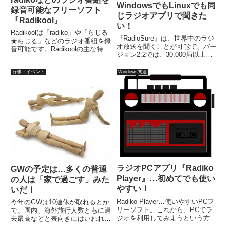
WindowsでもLinuxでも同
録音可能なフリーソフト
じラジオアプリで聞きた
『Radikool』
い！
Radikoolは「radiko」や「らじる
『RadioSure』は、世界中のラジ
★らじる」などのラジオ番組を録
オ放送を聞くことが可能で、バー
音可能です。Radikoolの主な特
ジョン2.2では、30,000局以上の
徴、マニュアルもほぼ不要で操作
リストから選局可能で、簡単に日
可能、さまざまな録音フォーマッ
本語に設定でき、放送局のリスト
行事・イベント
Windows関連
ト、放送録音ファイルを管理、
から検索、局のタイトル、国、ジ
radiko、らじる★らじる等の録音
ャンル、言語などでソート可能
可能、インストール不要。
で、録音もできます。
ラジオPCアプリ『Radiko
GWの予定は…多くの普通
Player』…初めてでも使い
の人は「家で過ごす」みた
やすい！
いだ！
Radiko Player…使いやすいPCフ
今年のGWは10連休が取れるとか
リーソフト。これから、PCでラ
で、国内、海外旅行人数ともに過
ジオを利用してみようという方に
去最高などと表向きにはいわれて
向いているアプリで、radiko.jp、
います。Yahooの意識調査調べ