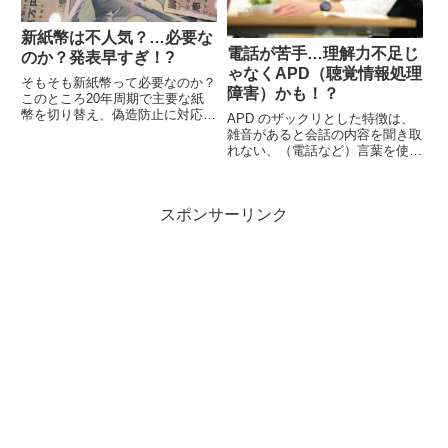
新紙幣は不人気？…必要な
電話が苦手…理解力不足じ
のか？発表早すぎ！?
ゃなくAPD（聴覚情報処理
そもそも新紙幣って必要なのか？
障害）かも！？
このところ20年周期で主要な紙
幣を切り替え、偽造防止に対応し
APD のザックリとした特徴は、
ています。早すぎる発表？前回の
雑音があると会話の内容を聞き取
2004年の時は、2002年の8月の発
れない、（電話など）言葉を使っ
表なので、イメージ的に今はいら
たコミュニケーションだけが苦
ないという気がしますので、早す
手…というものがあります。
ぎて勿体無い感があるのかも…
スポンサーリンク