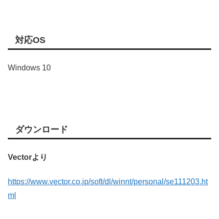
対応OS
Windows 10
ダウンロード
Vectorより
https://www.vector.co.jp/soft/dl/winnt/personal/se111203.ht
ml