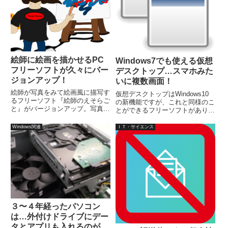
絵師に絵画を描かせるPC
Windows7でも使える仮想
フリーソフトが久々にバー
デスクトップ…スマホみた
ジョンアップ！
いに複数画面！
絵師が写真をみて絵画風に描写す
仮想デスクトップはWindows10
るフリーソフト『絵師のえそらご
の新機能ですが、これと同様のこ
と』がバージョンアップ。写真な
とができるフリーソフトがありま
どの画像を見本にして絵画風に描
す。このソフトを使ってみると、
くソフトで、絵師の描写が成長
Windows10の仮想デスクトップ
Windows関連
ＩＴ・サイエンス
（変化）します。また、絵を描い
より、使いやすいかもしれませ
ていく状況を見ているのが楽し
ん。Windows用フリーソフト
く、ついボーっと見てしまいま
『Blacksmi...
す。
３〜４年経ったパソコン
は…外付けドライブにデー
タとアプリも入れるのが良