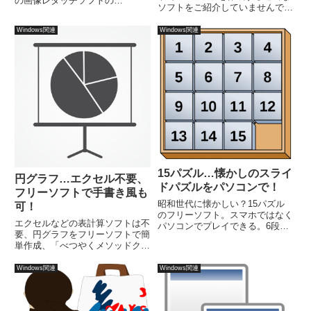
の画像レタッチソフトの
ソフトをご紹介していませんでし
PhotoShopなどは、アクションを
た。関連記事：GIFアニメを動画
記録する機能がありますので、た
からフリーで簡単作成しブログに
Windows関連
Windows関連
とえば、100枚の画像を縮小し
載せちゃう！ところが、なんとな
て、それぞれにシグネチャーを入
くパソコンのソフト類を整理して
れるような場合、作業のアクシ
いたら、これは素晴ら...
ョ...
15パズル…懐かしのスライ
円グラフ…エクセル不要、
ドパズルをパソコンで！
フリーソフトで手書き風も
昭和世代に懐かしい？15パズル
可！
のフリーソフト。スマホではなく
エクセルなどの表計算ソフトは不
パソコンでプレイできる。6段階
要、円グラフをフリーソフトで簡
の難易度を選択可能で、パソコン
単作成、「べつやくメソッドクリ
での作業中の息抜きに最適です。
エーター」なら手書き風に！グラ
低難易度を選んで数分でリフレッ
フの作成手順は3ステップで完
Windows関連
Windows関連
シュにいかが？対応OS：
了。動作環境は、Windows 10 に
Windows 10/8/7
て確認済み、LinuixでもWineを介
して動作可能（一部制約あり）。