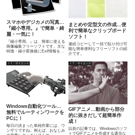
スマホやデジカメの写真…
まとめや定型文の作成…便
『縮小専用。』で簡単・綺
利で簡単なクリップボード
麗・一気に！
ソフト！
『縮小専用。』は、簡単に使える
連続コピーして一括で貼り付け可
画像編集フリーソフトです。主な
能な簡単便利なフリーソフトの紹
特徴・縮小変換後にExif情報を削
介です。
除・複数の画像ファイルを綺麗に
一括縮小・ファイルサイズ指定で
ＩＴ・サイエンス
ＩＴ・サイエンス
保存可・簡易HTML出力機能・イ
ンストール不要。対応OSは、
Windows 10/8/7。
Windows自動化ツール…
GIFアニメ…動画から部分
無料でルーティンワークを
的に抜きだして超簡単作
PCに！
成！
毎日の決まった単純作業には、ウ
以前の記事では、Windowsのソフ
ンザリですね。例えば、おなじみ
トでGIFアニメを作成する適当な