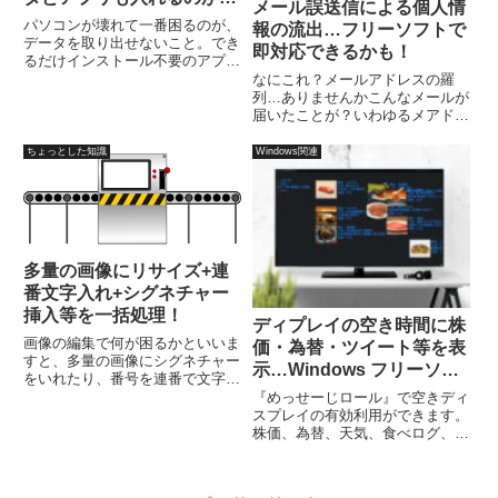
メール誤送信による個人情
いかも！
パソコンが壊れて一番困るのが、
報の流出…フリーソフトで
データを取り出せないこと。でき
即対応できるかも！
るだけインストール不要のアプリ
ケーションソフトにすれば、万一
なにこれ？メールアドレスの羅
のトラブルでも、OSの再インス
列…ありませんかこんなメールが
トールは簡単です。また、データ
届いたことが？いわゆるメアド流
は外付けのHDDやUSBメモリに
出ですが、多くのパターンが
保存するように設定しておけば、
TO、CC、BCCなどの送信先に間
ちょっとした知識
Windows関連
さらに安全です。
違えた形で記載して、多量のメー
ルアドレスが丸見えの状態で送っ
てしまうケースです。メールの誤
送...
多量の画像にリサイズ+連
番文字入れ+シグネチャー
挿入等を一括処理！
ディプレイの空き時間に株
画像の編集で何が困るかといいま
価・為替・ツイート等を表
すと、多量の画像にシグネチャー
示…Windows フリーソフ
をいれたり、番号を連番で文字入
ト！
れするような単純ではあります
『めっせーじロール』で空きディ
が、時間がかかる作業です。
スプレイの有効利用ができます。
『Ralpha Image Resizer』なら多
株価、為替、天気、食べログ、ツ
量の画像編集・変換を簡単に自動
イッターのタイムラインなどを取
一括で行うフリーソフトです。
得して、スクリーンセーバーとし
て表示。