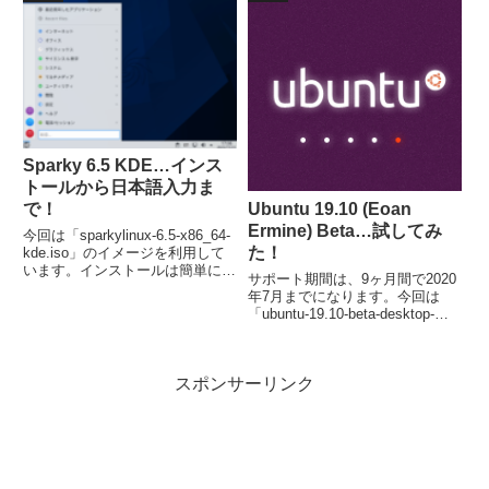
了。注意点としては、インストー
ル後の再起動では、日本語化は完
了しません。
Sparky 6.5 KDE…インス
トールから日本語入力ま
Ubuntu 19.10 (Eoan
で！
Ermine) Beta…試してみ
今回は「sparkylinux-6.5-x86_64-
た！
kde.iso」のイメージを利用して
います。インストールは簡単に完
サポート期間は、9ヶ月間で2020
了します。日本語入力は、別途コ
年7月までになります。今回は
マンドで Fcitx をインストールし
「ubuntu-19.10-beta-desktop-
ました。
amd64.iso」のイメージを利用。
流れに沿って進めて行けば、簡単
にインストールが完了し、再起動
スポンサーリンク
後は日本語入力可能になります。