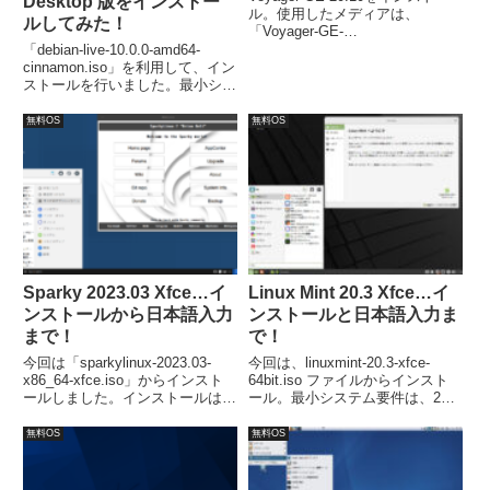
Desktop 版をインストー
ル。使用したメディアは、
ルしてみた！
「Voyager-GE-
20.10.amd64.iso」です。インス
「debian-live-10.0.0-amd64-
トールは、ベースがUbuntuなの
cinnamon.iso」を利用して、イン
で流れに沿って進めて行けば、簡
ストールを行いました。最小シス
単に完了します。
テム要件は、CPU：Pentium 4,
1GHz、メモリ：512 MB、必要デ
無料OS
無料OS
ィスク容量：10GB。
Sparky 2023.03 Xfce…イ
Linux Mint 20.3 Xfce…イ
ンストールから日本語入力
ンストールと日本語入力ま
まで！
で！
今回は「sparkylinux-2023.03-
今回は、linuxmint-20.3-xfce-
x86_64-xfce.iso」からインスト
64bit.iso ファイルからインスト
ールしました。インストールは特
ール。最小システム要件は、2GB
に問題は無いですが、日本語入力
のRAM、20GBのディスク容量、
は別途「Fcitx」などのインスト
1024×768の解像度。
無料OS
無料OS
ールが必要でした。