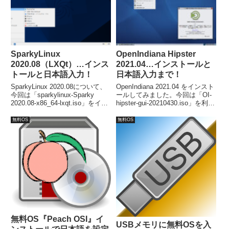
SparkyLinux
OpenIndiana Hipster
2020.08（LXQt）…インス
2021.04…インストールと
トールと日本語入力！
日本語入力まで！
SparkyLinux 2020.08について、
OpenIndiana 2021.04 をインスト
今回は「sparkylinux-Sparky
ールしてみました。今回は「OI-
2020.08-x86_64-lxqt.iso」をイン
hipster-gui-20210430.iso」を利用
ストールしました。インストール
しました。インストール自体は簡
も特に問題なく簡単に終了すると
単ですが、日本語入力について
無料OS
無料OS
思います。
iBus の設定が必要でした。
無料OS『Peach OSI』イ
USBメモリに無料OSを入