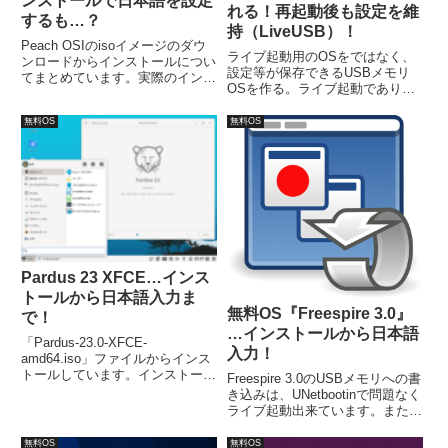
ンストールで日本語を設定
れる！再起動後も設定を維
するも…？
持（LiveUSB）！
Peach OSIのisoイメージのダウ
ライブ起動用のOSをではなく、
ンロードからインストールについ
設定等が保存できるUSBメモリ
てまとめています。実際のインス
OSを作る。ライブ起動でありな
トール作業は、3箇所程度の入力
がら、起動の度に日本語設定等の
やチェックが必要ですが、他は
必要はなく、まるでHDDにイン
無料OS
無料OS
「続ける」等をクリックするだけ
ストールしてあるみたいに使えま
です。尚、日本語化と日本語入力
す。このLiveUSBは、OSを選ぶ
設定は、別途必要です。
ことで容量４G程度でも作成可
能。
Pardus 23 XFCE…インス
トールから日本語入力ま
無料OS『Freespire 3.0』
で！
…インストールから日本語
「Pardus-23.0-XFCE-
入力！
amd64.iso」ファイルからインス
トールしています。インストール
Freespire 3.0のUSBメモリへの書
は特に問題ありませんが、日本語
き込みは、UNetbootinで問題なく
入力の設定については、別途対応
ライブ起動出来ています。また、
が必要でした。
インストールはとても簡単で、流
れに乗って進めれば、簡単に終
無料OS
無料OS