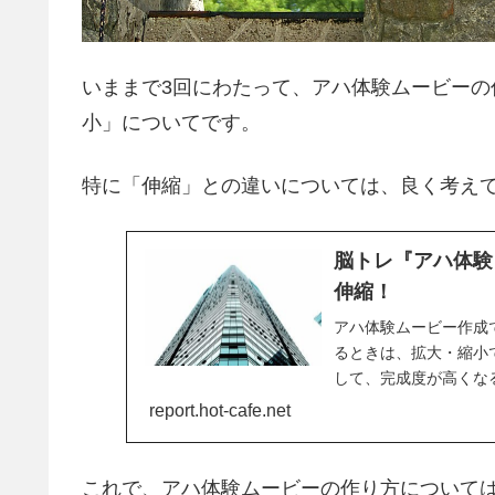
いままで3回にわたって、アハ体験ムービー
小」についてです。
特に「伸縮」との違いについては、良く考え
脳トレ『アハ体験
伸縮！
アハ体験ムービー作成
るときは、拡大・縮小
して、完成度が高くな
「え！？」という感じ
report.hot-cafe.net
これで、アハ体験ムービーの作り方について