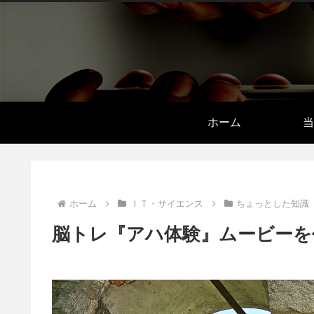
ホーム
当
ホーム
ＩＴ・サイエンス
ちょっとした知識
脳トレ『アハ体験』ムービーを作