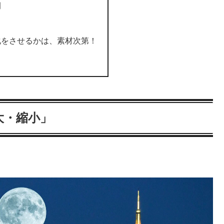
例
ト
化をさせるかは、素材次第！
大・縮小」