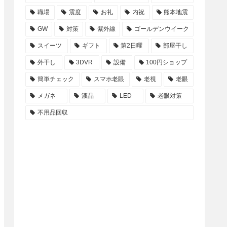
職場
震度
お礼
内祝
熊本地震
GW
対策
紫外線
ゴールデンウイーク
スイーツ
ギフト
第2日曜
部屋干し
外干し
3DVR
設備
100円ショップ
簡単チェック
スマホ老眼
老視
老眼
メガネ
液晶
LED
老眼対策
不用品回収