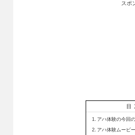
スポ
目
アハ体験の今回
アハ体験ムービ