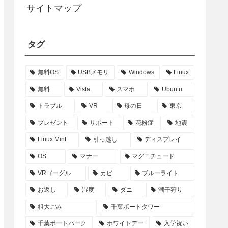
サイトマップ
タグ
無料OS
USBメモリ
Windows
Linux
無料
Vista
スマホ
Ubuntu
トラブル
VR
母の日
東京
プレゼント
サポート
花粉症
地震
Linux Mint
引っ越し
ディスプレイ
OS
マナー
マグニチュード
VRゴーグル
カビ
ブルーライト
お返し
湿度
ダニ
潮干狩り
粗大ごみ
千葉ポートタワー
千葉ポートパーク
ホワイトデー
入学祝い