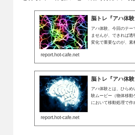
脳トレ『アハ体験
アハ体験、今回のテー
ませんが、できれば透
変化で重要なのが、素
たあとの色」の選択。
report.hot-cafe.net
脳トレ『アハ体験』
アハ体験とは、ひらめ
験ムービー（物体移動
において移動処理で作
をすると「アハ」とな
report.hot-cafe.net