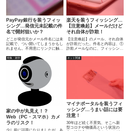
PayPay銀行を装うフィッ
楽天を装うフィッシング…
シング…発信元未記載の件
【注意喚起】メールだけど
名で開封狙いか？
それ自体が詐欺！
どこが発信元かメール件名には未
【注意喚起】のメール、それ自体
記載で、つい開いてしまうかもし
が詐欺だった。件名と内容は、①
れません。不用意にリンクに触れ
詐欺メールなのに、フィッシング
てフィッシングサイトにアクセス
に注意してくれと書かれていた
しないように注意しましょう。
り、②パスワード再設定の手続き
特集・雑学
ネット関連
が起こっていると思わせるような
内容であり、気になる方もいるで
しょう。
マイナポータルを装うフィ
ッシング…うまい話には要
家の中が丸見え！？
注意！
Web（PC・スマホ）カメ
ラのリスク！
30年ほど続く不景気、そこへ新
型コロナや物価高という状況の
少し前に話題になりましたが、あ