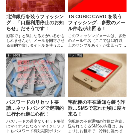
北洋銀行を装うフィッシン
TS CUBIC CARD を装う
グ…「口座利用停止のお知
フィッシング…多数のメー
らせ」だそうです！
ル件名が出回る！
顧客ですと気になる方がいるかも
このフィッシングメールは、多数
しれませんが、メールを開封させ
のメール件名（ここでは10件以
る目的で脅しタイトルを使うよう
上のサンプルあり）が出回ってい
な金融期間があるとは思えませ
ますので、内容によっては気にな
ん。
るかもしれません。
ネット関連
ネット関連
パスワードのリセット要
宅配便の不在通知を装う詐
請…ネットバングで定期的
欺…SMSで忘れた頃に度々
に行われ逆に心配！
来る！
パスワードの過度なリセット要請
宅配便の不在通知の詐欺に注意。
はマイナスになる？マイクロソフ
送られてくるSMSの内容は、あ
トもパスワード有効期限ポリシー
まりにお粗末で、冷静に読めば、