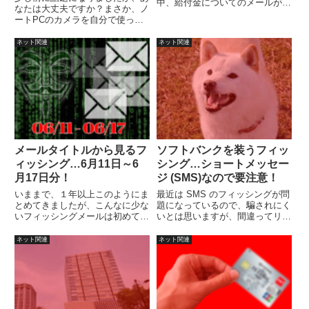
中、給付金についてのメールが来
なたは大丈夫ですか？まさか、ノ
たのでつい怪しいとおもいつつも
ートPCのカメラを自分で使って
確認したくなってしまう人もいる
いないから、平気だなんて思って
かとは思いますが、少なくとも今
いませんよね？それに、初めて聞
ネット関連
ネット関連
の日本にそんなうまい話は無いと
いたなんて方がいたら、要注意で
思います。
すよ。現状のWEBカメラ事情防
犯カメラは街中のいたるところ
に...
メールタイトルから見るフ
ソフトバンクを装うフィッ
ィッシング…6月11日～6
シング…ショートメッセー
月17日分！
ジ (SMS)なので要注意！
いままで、１年以上このようにま
最近は SMS のフィッシングが問
とめてきましたが、こんなに少な
題になっているので、騙されにく
いフィッシングメールは初めてで
いとは思いますが、間違ってリン
す。
クに触れないように注意しましょ
う。
ネット関連
ネット関連