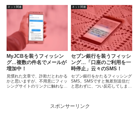
を削除するとのことです。過度に
はっきり詐欺だと分かるレベルか
パスワードの変更を強制すると、
と思います。
ネット関連
ネット関連
予測が可能な文字列で少しだけ変
更するとか、他人でも見えるとこ
ろに書き留めるというような状況
になり逆効果。
MyJCBを装うフィッシン
セブン銀行を装うフィッシ
グ…複数の件名でメールが
ング…「口座のご利用を一
増加中！
時停止」云々のSMS！
見慣れた文章で、詐欺だとわかる
セブン銀行をかたるフィッシング
かと思いますが、不用意にフィッ
SMS。SMSですと無差別送信だ
シングサイトのリンクに触れない
と思わずに、つい反応してしまう
ように注意しましょう。
と思いますが、SMSはどんな時
にも注意が必要です。もし、内容
が気になったら、最初に検索エン
スポンサーリンク
ジンでフィッシングなどの情報が
無いかを確認しましょう。