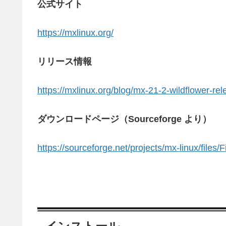
公式サイト
https://mxlinux.org/
リリース情報
https://mxlinux.org/blog/mx-21-2-wildflower-rel
ダウンロードページ（Sourceforge より）
https://sourceforge.net/projects/mx-linux/files/F