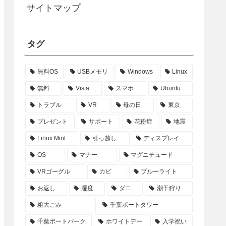
サイトマップ
タグ
無料OS
USBメモリ
Windows
Linux
無料
Vista
スマホ
Ubuntu
トラブル
VR
母の日
東京
プレゼント
サポート
花粉症
地震
Linux Mint
引っ越し
ディスプレイ
OS
マナー
マグニチュード
VRゴーグル
カビ
ブルーライト
お返し
湿度
ダニ
潮干狩り
粗大ごみ
千葉ポートタワー
千葉ポートパーク
ホワイトデー
入学祝い