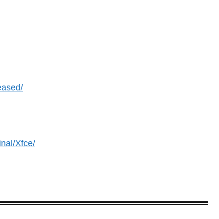
eased/
inal/Xfce/