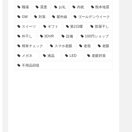
職場
震度
お礼
内祝
熊本地震
GW
対策
紫外線
ゴールデンウイーク
スイーツ
ギフト
第2日曜
部屋干し
外干し
3DVR
設備
100円ショップ
簡単チェック
スマホ老眼
老視
老眼
メガネ
液晶
LED
老眼対策
不用品回収