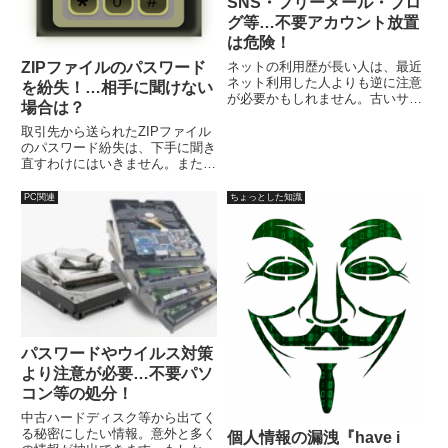
SNS・フリーメール・ブロ
グ等…不要アカウント放置
は危険！
ZIPファイルのパスワード
ネットの利用歴が長い人は、最近
ネット利用した人よりも逆に注意
を紛失！…相手に聞けない
が必要かもしれません。古いサー
場合は？
ビスで使っていない忘れているア
カウントに、使いまわしパスワー
取引先から送られたZIPファイル
ドを設定している可能性がないと
のパスワード紛失は、下手に聞き
は言えません。使っていない各種
直すわけにはいきません。また、
アカウントを処分しよう。
容量削減のために作成したZIP、
圧縮時に誤記入や誤入力して、パ
PC関連
ちょっとした知識
スワードZIPが開けなくなること
もあるでしょう。この場合、そも
そも聞く相手もいません。
パスワードやウイルス対策
より注意が必要…不要パソ
コン等の処分！
中古ハードディスク等から出てく
る秘密にしたい情報。意外と多く
個人情報の漏洩『have i