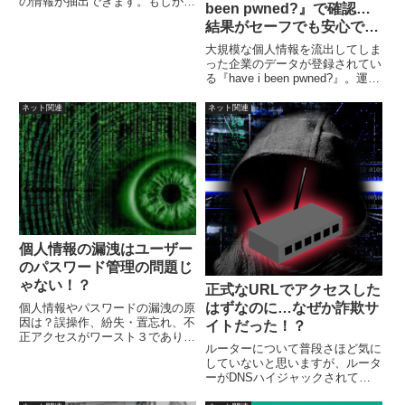
の情報が抽出できます。もしかす
been pwned?』で確認…
るとパソコンの場合は、中古デバ
結果がセーフでも安心でき
イスからのパスワード等の流出が
ない！
多いのかも？家庭における一般的
大規模な個人情報を流出してしま
なパソコン処分の理由と対策を考
った企業のデータが登録されてい
えてみます。
る『have i been pwned?』。運営
しているのはMicrosoft地域ディ
レクターでもある Troy Hunt氏。
ネット関連
ネット関連
メールアドレスを入力して
「pwned?」をクリックすれば結
果が表示されます。
個人情報の漏洩はユーザー
のパスワード管理の問題じ
ゃない！？
正式なURLでアクセスした
はずなのに…なぜか詐欺サ
個人情報やパスワードの漏洩の原
因は？誤操作、紛失・置忘れ、不
イトだった！？
正アクセスがワースト３であり、
ルーターについて普段さほど気に
どれも20％程度。その次に管理
していないと思いますが、ルータ
ミスが十数％程度。管理側による
ーがDNSハイジャックされてい
人的ミスによるものが大半でし
たりしたら、正規のURLでアクセ
た。それなら、ユーザーのパスワ