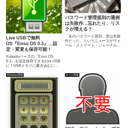
パスワード管理規則の通例
は失敗作…忘れたり、リス
クが増える？
「あのパスワード規則、実は失敗
Live USBで無料
作だった」というニュースがウォ
OS『Enso OS 0.3』…設
ール・ストリート・ジャーナル日
定・変更も保存可能！
本版に…概要は、90日ごとにパ
スワードを変更し、アルファベッ
Xubuntuベースの『Enso OS
トの大文字や小文字に特殊文字ま
0.3』を設定保存できるLive USB
でまぜて作るとなると、多くの人
に！USBメモリに書き込むに
は一部分しか変更しないとして
は、UNetbootinで行います。今回
い...
は、容量4GBのUSBメモリでお
Windows関連
ネット関連
こない、変更・設定をするスペー
スを1.8GBにしています。