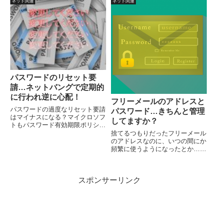
スしたはずなのに、詐欺サイトに
ード管理は基本を守るだけで良い
ネット関連
ネット関連
アクセスするような事態になるこ
かもしれません。
とがあります。問題がないか無料
でスグにオンラインチェックでき
ます。
パスワードのリセット要
請…ネットバングで定期的
に行われ逆に心配！
フリーメールのアドレスと
パスワードの過度なリセット要請
パスワード…きちんと管理
はマイナスになる？マイクロソフ
してますか？
トもパスワード有効期限ポリシー
を削除するとのことです。過度に
捨てるつもりだったフリーメール
パスワードの変更を強制すると、
のアドレスなのに、いつの間にか
予測が可能な文字列で少しだけ変
頻繁に使うようになったとか…。
更するとか、他人でも見えるとこ
また、使わない放置メールアドレ
ろに書き留めるというような状況
スにも注意が必要。フリーメール
になり逆効果。
でも流出すれば、不正アクセスさ
スポンサーリンク
れることもあり、そのアドレスで
登録したサービス等で、なりすま
しの危険も…