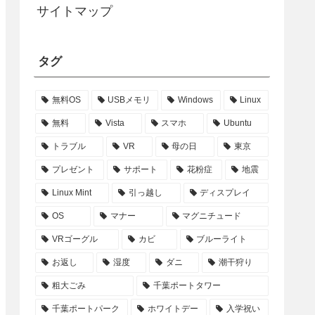
サイトマップ
タグ
無料OS
USBメモリ
Windows
Linux
無料
Vista
スマホ
Ubuntu
トラブル
VR
母の日
東京
プレゼント
サポート
花粉症
地震
Linux Mint
引っ越し
ディスプレイ
OS
マナー
マグニチュード
VRゴーグル
カビ
ブルーライト
お返し
湿度
ダニ
潮干狩り
粗大ごみ
千葉ポートタワー
千葉ポートパーク
ホワイトデー
入学祝い