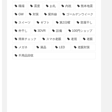
職場
震度
お礼
内祝
熊本地震
GW
対策
紫外線
ゴールデンウイーク
スイーツ
ギフト
第2日曜
部屋干し
外干し
3DVR
設備
100円ショップ
簡単チェック
スマホ老眼
老視
老眼
メガネ
液晶
LED
老眼対策
不用品回収