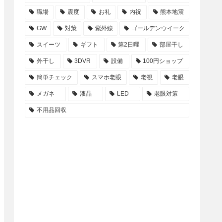
職場
震度
お礼
内祝
熊本地震
GW
対策
紫外線
ゴールデンウイーク
スイーツ
ギフト
第2日曜
部屋干し
外干し
3DVR
設備
100円ショップ
簡単チェック
スマホ老眼
老視
老眼
メガネ
液晶
LED
老眼対策
不用品回収