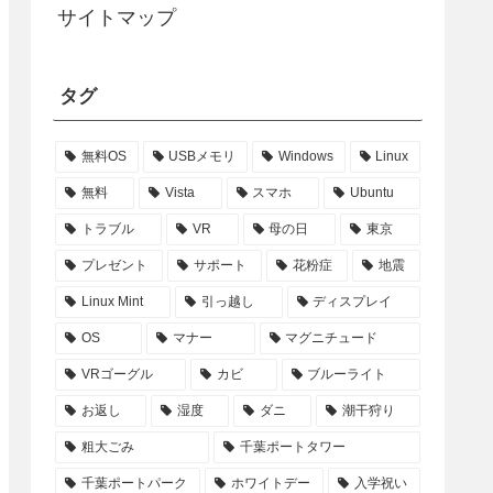
サイトマップ
タグ
無料OS
USBメモリ
Windows
Linux
無料
Vista
スマホ
Ubuntu
トラブル
VR
母の日
東京
プレゼント
サポート
花粉症
地震
Linux Mint
引っ越し
ディスプレイ
OS
マナー
マグニチュード
VRゴーグル
カビ
ブルーライト
お返し
湿度
ダニ
潮干狩り
粗大ごみ
千葉ポートタワー
千葉ポートパーク
ホワイトデー
入学祝い