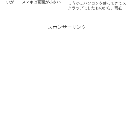
いが……スマホは画面が小さいの
ょうか…パソコンを使ってきてス
で、アプリを使うことが多く、イ
クラップにしたものから、現在使
ンストール時には、いろいろな権
用しているものまでの合計数。そ
限を与えてしまっているので、非
のなかで、故障の時に一番困った
常にリスキーです。最近のコロナ
のが、HDDが壊れた時です。他
騒ぎに便乗した詐欺行為が横行
スポンサーリンク
のパーツなら交換したり、HDD
中。
からデータを保護して、別のパ
ソ...