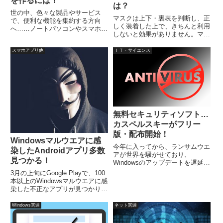
を作るには！
は？
世の中、色々な製品やサービス
マスクは上下・裏表を判断し、正
で、便利な機能を集約する方向
しく装着した上で、きちんと利用
へ……ノートパソコンやスマホに
しないと効果がありません。マス
ついても同じです。これだと、な
クの裏表を理解している人は少な
にかハード的な問題が１つでも起
く、なんとなく使っていて、裏表
スマホアプリ他
ＩＴ・サイエンス
きると、作業内容によっては使え
が逆ではないかと思う人もたまに
なくなってしまいます。
見受けられます。特に間違えやす
いのが、一方向にプリーツがある
マスクです。
無料セキュリティソフト…
カスペルスキーがフリー
版・配布開始！
Windowsマルウエアに感
今年に入ってから、ランサムウエ
染したAndroidアプリ多数
アが世界を騒がせており、
見つかる！
Windowsのアップデートを遅延な
く行っていても、不安はつきまと
3月の上旬にGoogle Playで、100
います。そんな時セキュリティソ
本以上のWindowsマルウエアに感
フトが便りになりますが、昔から
染した不正なアプリが見つかり、
の有名メーカーはほとんど有料
すでに削除されています。また別
で、安心と引き換えにお金を払う
件ですが、一見すると無害なゲー
Windows関連
ネット関連
と...
ムアプリにおいて、常時ユーザー
の視聴習慣を監視する機能を備え