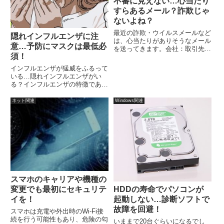
不審に見えない…心当たり
すらあるメール？詐欺じゃ
ないよね？
最近の詐欺・ウイルスメールなど
隠れインフルエンザに注
は、心当たりがありそうなメール
意…予防にマスクは最低必
を送ってきます。会社：取引先か
須！
らのメールに見えるように装う。
銀行：セキュリティ上のお知らせ
インフルエンザが猛威をふるって
を装う。通販：宅配便のメールを
いる…隠れインフルエンザがい
装う。クレーム：購入した商品の
る？インフルエンザの特徴である
クレームを装う。
高熱が出ないなど、本人も自覚し
にくいため、会社へ出勤したり、
ネット関連
Windows関連
学校へ登校してしまう。そして、
ウイルスをバラまいていることに
気づかずに、次々と感染させてし
まいます。
スマホのキャリアや機種の
変更でも最初にセキュリテ
HDDの寿命でパソコンが
イを！
起動しない…診断ソフトで
故障を回避！
スマホは充電や外出時のWi-Fi接
続を行う可能性もあり、危険の匂
いままで20台ぐらいになるでし