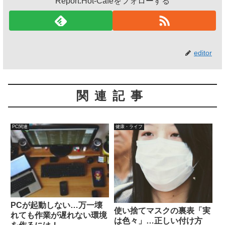
Report.Hot-Cafeをフォローする
editor
関連記事
PC関連
健康・ライフ
PCが起動しない…万一壊
使い捨てマスクの裏表「実
れても作業が遅れない環境
は色々」…正しい付け方