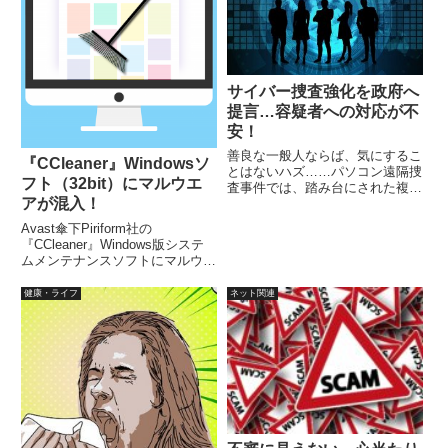
ているアプリがあります。
サイバー捜査強化を政府へ
提言…容疑者への対応が不
安！
善良な一般人ならば、気にするこ
『CCleaner』Windowsソ
とはないハズ……パソコン遠隔捜
フト（32bit）にマルウエ
査事件では、踏み台にされた複数
アが混入！
人を誤認逮捕。ここで容疑者の定
義を確認すると「容疑者＝被疑
Avast傘下Piriform社の
者」、法令用語としての被疑者
『CCleaner』Windows版システ
は、逮捕・勾留による身体的拘束
ムメンテナンスソフトにマルウエ
を受けているか否かを問わない。
アが混入していました。英国・ロ
ンドンのウエスト・エンドにある
健康・ライフ
ネット関連
Piriform社は、セキュリティ企業
Avastが7月に買収したばかり
で、...