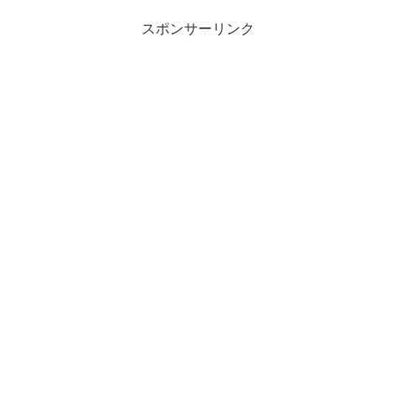
ツールバー型、編集可能なスクリ
プト形式で保存、操作の記録と再
スポンサーリンク
生だけでも操作可能、タイマー機
能でいくつもの操作をスケジュー
ル可能。