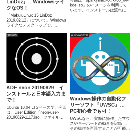
今回は「sparkylinux-6.7-x86_64-
LinDoz』…Windowsライ
kde.iso」のイメージを利用して
クなOS！
います。インストールは流れに沿
って進めて行けば、簡単に完了し
「MakuluLinux 15 LinDoz
ます。日本語入力は別途対応が必
2019.02.12」について。Windows
要でした。
ライクなデスクトップで、
Windowsユーザーが快適に感じら
れるようにしており、ライブユー
無料OS
Windows関連
ザー名とパスワードは、makulu /
makulu になっています。
KDE neon 20190829…イ
ンストールと日本語入力ま
Windows操作の自動化フ
で！
リーソフト『UWSC』…
Ubuntu 18.04 LTSベースで、今回
PC初心者でも可！
は、User Edition「neon-user-
20190829-1117.iso」ファイルを
UWSCなら、実際に操作したマウ
インストールしています。インス
スやキーボードの動きを記録し、
トールは最初に言語設定で「日本
その操作を再現することが可能で
語」を選択、ユーザー情報の入力
す。主な特徴は、邪魔にならない
程度簡単に済みます。