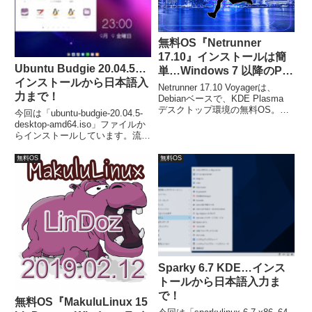
無料OS『Netrunner
17.10』インストールは簡
Ubuntu Budgie 20.04.5…
単…Windows 7 以降のPC
インストールから日本語入
ならOK！
Netrunner 17.10 Voyagerは、
力まで！
Debianベースで、KDE Plasma
デスクトップ環境の無料OS。
今回は「ubuntu-budgie-20.04.5-
UNetbootinでブータブルUSBメモ
desktop-amd64.iso」ファイルか
リを作成しました。インストール
らインストールしています。流れ
で日本語化までは、簡単に進めら
に沿って進めて行けば、簡単にイ
れます。ただし、日本語入力設定
ンストールが完了し、日本語入力
無料OS
無料OS
は別途必要です。
も再起動が済んだ段階で可能でし
た。
Sparky 6.7 KDE…インス
トールから日本語入力ま
で！
無料OS『MakuluLinux 15