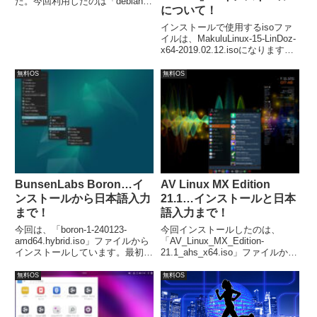
た。今回利用したのは「debian-
について！
live-10.6.0-amd64-xfce.iso」。イ
ンストールは特に問題なく終わる
インストールで使用するisoファ
と思いますが、日本語入力につい
イルは、MakuluLinux-15-LinDoz-
ては、ひと手間必要でした。
x64-2019.02.12.isoになります。
また、インストール自体は簡単
で、言語を日本語に設定、タイム
無料OS
無料OS
ゾーンの変更、ユーザーネームな
どの設定する程度で終わります。
BunsenLabs Boron…イ
AV Linux MX Edition
ンストールから日本語入力
21.1…インストールと日本
まで！
語入力まで！
今回は、「boron-1-240123-
今回インストールしたのは、
amd64.hybrid.iso」ファイルから
「AV_Linux_MX_Edition-
インストールしています。最初の
21.1_ahs_x64.iso」ファイルから
メニューでインストールを行なう
になります。インストール自体は
選択をします。日本語入力は別途
特に問題ないと思いますが、日本
無料OS
無料OS
対応が必要でした。
語入力については別途対応が必要
になります。