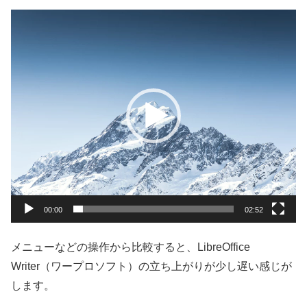
動
画
プ
レ
ー
ヤ
ー
00:00
02:52
メニューなどの操作から比較すると、LibreOffice
Writer（ワープロソフト）の立ち上がりが少し遅い感じが
します。