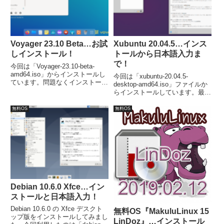
Voyager 23.10 Beta…お試
Xubuntu 20.04.5…インス
しインストール！
トールから日本語入力ま
で！
今回は「Voyager-23.10-beta-
amd64.iso」からインストールし
今回は「xubuntu-20.04.5-
ています。問題なくインストール
desktop-amd64.iso」ファイルか
が完了し、日本語入力は可能にな
らインストールしています。最小
っていました。
システム要件は、CPU:Intel また
は AMD 64bit プロセッサ、メモ
無料OS
無料OS
リ：1GB 以上、必要ディスク容
量：8.6GB 以上。
Debian 10.6.0 Xfce…イン
ストールと日本語入力！
Debian 10.6.0 の Xfce デスクト
無料OS『MakuluLinux 15
ップ版をインストールしてみまし
LinDoz』…インストール