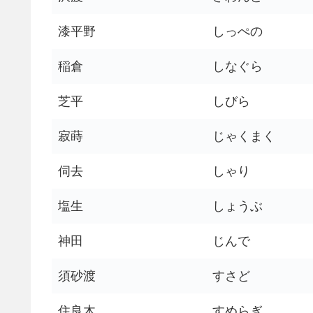
漆平野
しっぺの
稲倉
しなぐら
芝平
しびら
寂蒔
じゃくまく
伺去
しゃり
塩生
しょうぶ
神田
じんで
須砂渡
すさど
住良木
すめらぎ