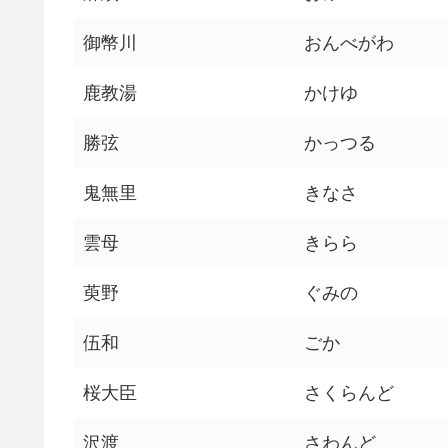
御幣川
おんべがわ
鹿教湯
かけゆ
勝弦
かっつる
鬼無里
きなさ
雲母
きらら
萸野
ぐみの
伍和
ごか
桜大臣
さくらんど
沢渡
さわんど