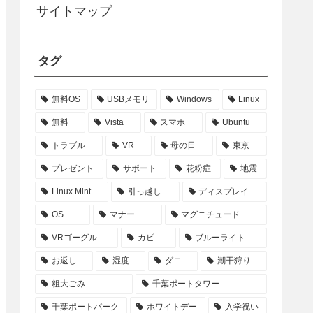
サイトマップ
タグ
無料OS
USBメモリ
Windows
Linux
無料
Vista
スマホ
Ubuntu
トラブル
VR
母の日
東京
プレゼント
サポート
花粉症
地震
Linux Mint
引っ越し
ディスプレイ
OS
マナー
マグニチュード
VRゴーグル
カビ
ブルーライト
お返し
湿度
ダニ
潮干狩り
粗大ごみ
千葉ポートタワー
千葉ポートパーク
ホワイトデー
入学祝い