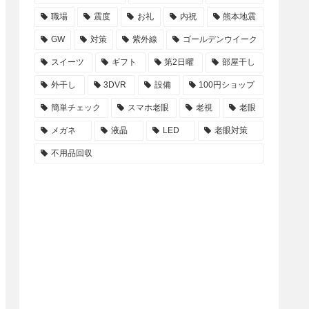
職場
震度
お礼
内祝
熊本地震
GW
対策
紫外線
ゴールデンウイーク
スイーツ
ギフト
第2日曜
部屋干し
外干し
3DVR
設備
100円ショップ
簡単チェック
スマホ老眼
老視
老眼
メガネ
液晶
LED
老眼対策
不用品回収