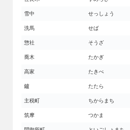
雪中
せっしょう
洗馬
せば
惣社
そうざ
喬木
たかぎ
高家
たきべ
鑪
たたら
主税町
ちからまち
筑摩
つかま
問御所町
といごしょまち