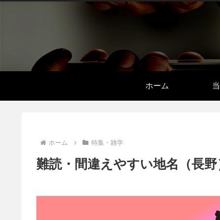
ホーム
当
ホーム
特集・雑学
難読・間違えやすい地名（長野