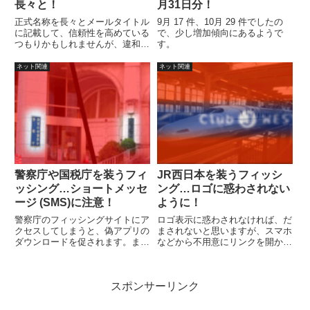
長々と！
月31日分！
正式名称を長々とメールタイトル
9月 17 件、10月 29 件でしたの
に記載して、信頼性を高めている
で、少し増加傾向にあるようで
つもりかもしれませんが、違和感
す。
があります。
ネット関連
ネット関連
警察庁や国税庁を装うフィ
JR西日本を装うフィッシ
ッシング…ショートメッセ
ング…ロゴに惑わされない
ージ (SMS)に注意！
ように！
警察庁のフィッシングサイトにア
ロゴ表示に惑わされなければ、だ
クセスしてしまうと、偽アプリの
まされないと思いますが、スマホ
ダウンロードを促されます。ま
などから不用意にリンクを開かな
た、国税庁のフィッシングサイト
いように注意しましょう。
にアクセスしてしまうと脅されま
す。
スポンサーリンク