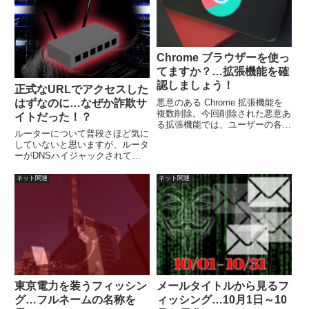
Chrome ブラウザーを使っ
てますか？…拡張機能を確
認しましょう！
正式なURLでアクセスした
はずなのに…なぜか詐欺サ
悪意のある Chrome 拡張機能を
複数削除。今回削除された悪意あ
イトだった！？
る拡張機能では、ユーザーの各種
ルーターについて普段さほど気に
情報を取得できるとのこと。
していないと思いますが、ルータ
Chrome 拡張機能を確認するに
ーがDNSハイジャックされてい
は？ChromeブラウザーURL欄
たりしたら、正規のURLでアクセ
に、「chrome://extensions」と
スしたはずなのに、詐欺サイトに
入力して確認。
ネット関連
ネット関連
アクセスするような事態になるこ
とがあります。問題がないか無料
でスグにオンラインチェックでき
ます。
東京電力を装うフィッシン
メールタイトルから見るフ
グ…フルネームの名称を
ィッシング…10月1日～10