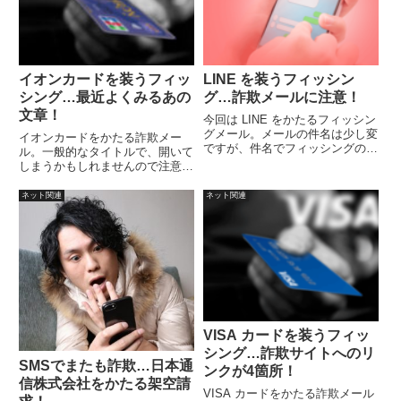
イオンカードを装うフィッ
LINE を装うフィッシン
シング…最近よくみるあの
グ…詐欺メールに注意！
文章！
今回は LINE をかたるフィッシン
グメール。メールの件名は少し変
イオンカードをかたる詐欺メー
ですが、件名でフィッシングの判
ル。一般的なタイトルで、開いて
断は難しいかもしれません。メー
しまうかもしれませんので注意し
ルの内容は、注意して読むこと
ましょう。もし、メールの内容が
で、おかしな点がいくつか見つか
気になる場合は、まずは検索して
ネット関連
ネット関連
ると思います。ケアレスミスでは
みましょう。
なく、日本語を知らないなっとい
う雰囲気ですね。
VISA カードを装うフィッ
シング…詐欺サイトへのリ
SMSでまたも詐欺…日本通
ンクが4箇所！
信株式会社をかたる架空請
VISA カードをかたる詐欺メール