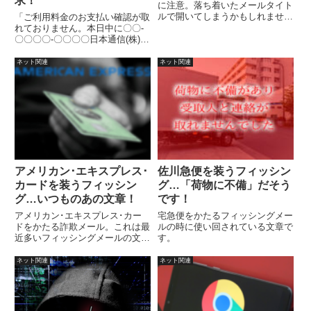
求！
に注意。落ち着いたメールタイト
ルで開いてしまうかもしれません
「ご利用料金のお支払い確認が取
ので、注意しましょう。メールは
れておりません。本日中に〇〇-
リンクを散りばめた、よく見る詐
〇〇〇〇-〇〇〇〇日本通信(株)お
欺文章です。
客様センター迄ご連絡くださ
い。」これで終わりじゃない、今
ネット関連
ネット関連
後も色々やってくる！詐欺か詐欺
でないか考える前に、全部詐欺と
思って対処する。
アメリカン･エキスプレス･
佐川急便を装うフィッシン
カードを装うフィッシン
グ…「荷物に不備」だそう
グ…いつものあの文章！
です！
アメリカン･エキスプレス･カー
宅急便をかたるフィッシングメー
ドをかたる詐欺メール。これは最
ルの時に使い回されている文章で
近多いフィッシングメールの文章
す。
です。
ネット関連
ネット関連