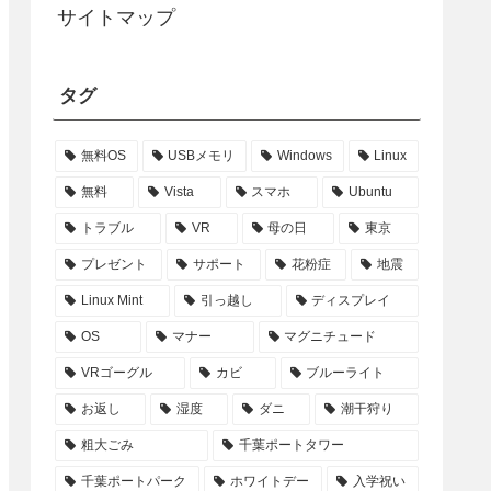
サイトマップ
タグ
無料OS
USBメモリ
Windows
Linux
無料
Vista
スマホ
Ubuntu
トラブル
VR
母の日
東京
プレゼント
サポート
花粉症
地震
Linux Mint
引っ越し
ディスプレイ
OS
マナー
マグニチュード
VRゴーグル
カビ
ブルーライト
お返し
湿度
ダニ
潮干狩り
粗大ごみ
千葉ポートタワー
千葉ポートパーク
ホワイトデー
入学祝い