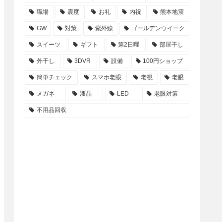
職場
震度
お礼
内祝
熊本地震
GW
対策
紫外線
ゴールデンウイーク
スイーツ
ギフト
第2日曜
部屋干し
外干し
3DVR
設備
100円ショップ
簡単チェック
スマホ老眼
老視
老眼
メガネ
液晶
LED
老眼対策
不用品回収