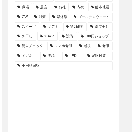
職場
震度
お礼
内祝
熊本地震
GW
対策
紫外線
ゴールデンウイーク
スイーツ
ギフト
第2日曜
部屋干し
外干し
3DVR
設備
100円ショップ
簡単チェック
スマホ老眼
老視
老眼
メガネ
液晶
LED
老眼対策
不用品回収