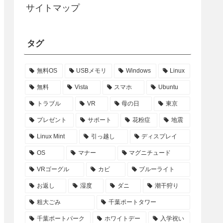
サイトマップ
タグ
無料OS
USBメモリ
Windows
Linux
無料
Vista
スマホ
Ubuntu
トラブル
VR
母の日
東京
プレゼント
サポート
花粉症
地震
Linux Mint
引っ越し
ディスプレイ
OS
マナー
マグニチュード
VRゴーグル
カビ
ブルーライト
お返し
湿度
ダニ
潮干狩り
粗大ごみ
千葉ポートタワー
千葉ポートパーク
ホワイトデー
入学祝い