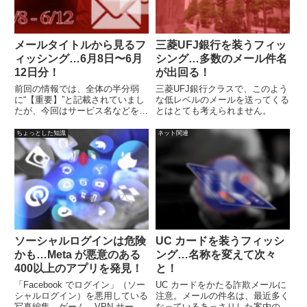
メールタイトルから見るフ
三菱UFJ銀行を装うフィッ
ィッシング…6月8日〜6月
シング…多数のメール件名
12日分！
が出回る！
前回の情報では、全体の半分弱
三菱UFJ銀行クラスで、このよう
に“【重要】”と記載されていまし
な低レベルのメールを送ってくる
たが、今回はサービス名などを
とはとても考えられません。
【】で囲っているものが多い感じ
です。
ちょっとした知識
ネット関連
ソーシャルログインは危険
UC カードを装うフィッシ
かも…Meta が悪意のある
ング…名称を変えて次々
400以上のアプリを発見！
と！
「Facebook でログイン」（ソー
UC カードをかたる詐欺メールに
シャルログイン）を悪用している
注意。メールの件名は、最近多く
写真編集、ゲーム、VPN サービ
なっているあっさりした案内のよ