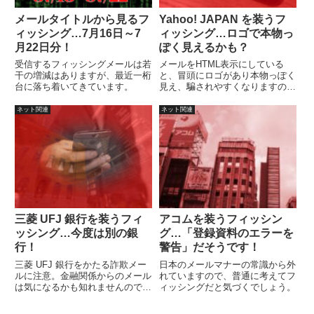
メールタイトルから見るフ
Yahoo! JAPAN を装うフ
ィッシング…7月16日～7
ィッシング…ロゴで本物っ
月22日分！
ぽく見えるかも？
受信するフィッシングメールは若
メールをHTML表示にしている
干の増減はありますが、最近一桁
と、冒頭にロゴがあり本物っぽく
台に落ち着いてきています。
見え、騙されやすくなりますので
注意しましょう。
ネット関連
ネット関連
三菱 UFJ 銀行を装うフィ
アコムを装うフィッシン
ッシング…今度は別の銀
グ…「登録資料のエラーを
行！
警告」だそうです！
三菱 UFJ 銀行をかたる詐欺メー
日本のメールマナーの常識から外
ルに注意。金融関係からのメール
れていますので、普通に考えてフ
は気になるかも知れませんので注
ィッシングだと気づくでしょう。
意してください。