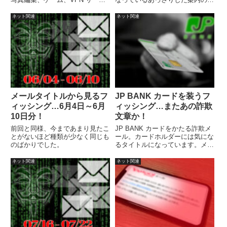
ス、ビジネス系アプリ、その他ユ
うな感じで「【重要】UCカード
ーティリティの400以上のアプリ
ご利用確認」、「ユーシーカード
ネット関連
ネット関連
の発見。
ご利用確認」となっています。
メールタイトルから見るフ
JP BANK カードを装うフ
ィッシング…6月4日～6月
ィッシング…またあの詐欺
10日分！
文章か！
前回と同様、今まであまり見たこ
JP BANK カードをかたる詐欺メ
とがないほど種類が少なく同じも
ール。カードホルダーには気にな
のばかりでした。
るタイトルになっています。メー
ルの内容は最近良く出回っている
ものです。
ネット関連
ネット関連