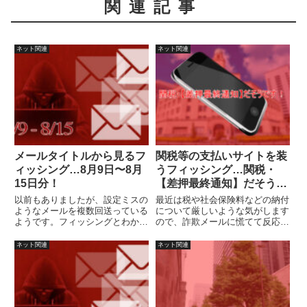
関連記事
ネット関連
ネット関連
メールタイトルから見るフ
関税等の支払いサイトを装
ィッシング…8月9日〜8月
うフィッシング…関税・
15日分！
【差押最終通知】だそうで
す！
以前もありましたが、設定ミスの
最近は税や社会保険料などの納付
ようなメールを複数回送っている
について厳しいような気がします
ようです。フィッシングとわかり
ので、詐欺メールに慌てて反応し
やすくて助かります。
ないように注意しましょう
ネット関連
ネット関連