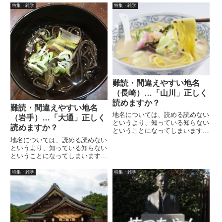
でも、ザッと目を通しておくだけ
名がありますが、正しく読めます
特集・雑学
特集・雑学
でも違うでしょう。
か？答えは本文でお願いします。
知らないと読めませんよね？
難読・間違えやすい地名
（長崎）…「山川」正しく
読めますか？
難読・間違えやすい地名
地名については、読める読めない
（岩手）…「大通」正しく
というより、知っている知らない
読めますか？
ということになってしまいます。
長崎には「山川」「井上」って地
地名については、読める読めない
名がありますが、正しく読めます
というより、知っている知らない
か？答えは本文でお願いします。
ということになってしまいます。
知らないと読めませんよね？
岩手には「大通」「女遊部」って
地名がありますが、正しく読めま
特集・雑学
特集・雑学
すか？答えは本文でお願いしま
す。知らないと読めませんよね？