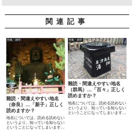
関連記事
特集・雑学
特集・雑学
難読・間違えやすい地名
（群馬）…「百々」正しく
読めますか？
難読・間違えやすい地名
地名については、読める読めない
（奈良）…「新子」正しく
というより、知っている知らない
読めますか？
ということになってしまいます。
群馬には「百々」って地名があり
地名については、読める読めない
ますが、正しく読めますか？「ド
というより、知っている知らない
ド」や「モモ」ではありません。
ということになってしまいます。
答えは本文でお願いします。一度
奈良には「新子」「雲梯」って地