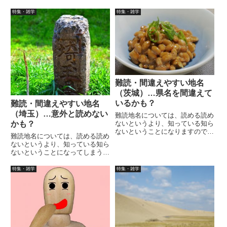
福岡には「二タ」「小正」って地
鹿児島には「小川」「郷土」って
名がありますが、正しく読めます
地名がありますが、正しく読めま
特集・雑学
特集・雑学
か？答えは本文でお願いします。
すか？答えは本文でお願いしま
知らないと読めませんよね？
す。知らないと読めませんよね？
難読・間違えやすい地名
（茨城）…県名を間違えて
いるかも？
難読・間違えやすい地名
（埼玉）…意外と読めない
難読地名については、読める読め
かも？
ないというより、知っている知ら
ないということになりますので、
難読地名については、読める読め
ちょっとした雑学としてみてはい
ないというより、知っている知ら
かがでしょうか？今回は茨城県編
ないということになってしまうの
ですが、県名から間違えている人
で、ちょっとした雑学としてみて
がいると思います。「いばらき」
みるのはいかがでしょうか？今回
特集・雑学
特集・雑学
が正しい読み方です。
は埼玉県編ですが、東京から近い
とは言え、やはり難しですよね？
恥を書かないためにも是非、一読
してください。