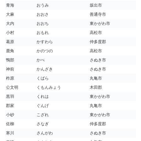
青海
おうみ
坂出市
大麻
おおさ
善通寺市
大内
おおち
東かがわ市
小村
おもれ
高松市
葛原
かすわら
仲多度郡
鹿角
かのつの
高松市
鴨部
かべ
さぬき市
神前
かんざき
さぬき市
柞原
くばら
丸亀市
公文明
くもんみょう
木田郡
黒羽
くれは
東かがわ市
郡家
ぐんげ
丸亀市
小砂
こざれ
東かがわ市
佐柳
さなぎ
仲多度郡
寒川
さんがわ
さぬき市