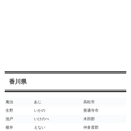
香川県
庵治
あじ
高松市
生野
いかの
善通寺市
池戸
いけのべ
木田郡
榎井
えない
仲多度郡