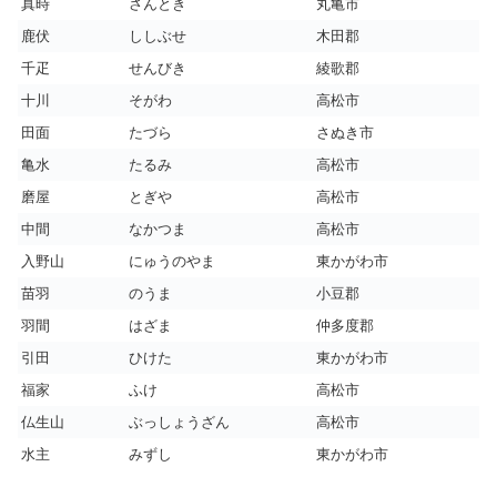
真時
さんとき
丸亀市
鹿伏
ししぶせ
木田郡
千疋
せんびき
綾歌郡
十川
そがわ
高松市
田面
たづら
さぬき市
亀水
たるみ
高松市
磨屋
とぎや
高松市
中間
なかつま
高松市
入野山
にゅうのやま
東かがわ市
苗羽
のうま
小豆郡
羽間
はざま
仲多度郡
引田
ひけた
東かがわ市
福家
ふけ
高松市
仏生山
ぶっしょうざん
高松市
水主
みずし
東かがわ市