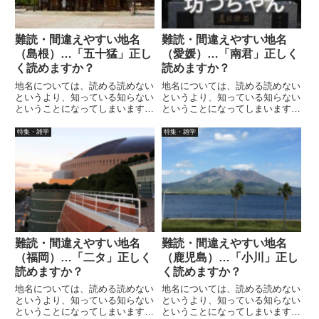
難読・間違えやすい地名
難読・間違えやすい地名
（島根）…「五十猛」正し
（愛媛）…「南君」正しく
く読めますか？
読めますか？
地名については、読める読めない
地名については、読める読めない
というより、知っている知らない
というより、知っている知らない
ということになってしまいます。
ということになってしまいます。
島根には「五十猛」「十六島町」
愛媛には「南君」「早川」って地
って地名がありますが、正しく読
名がありますが、正しく読めます
特集・雑学
特集・雑学
めますか？答えは本文でお願いし
か？答えは本文でお願いします。
ます。知らないと読めませんよ
知らないと読めませんよね？
ね？
難読・間違えやすい地名
難読・間違えやすい地名
（福岡）…「二タ」正しく
（鹿児島）…「小川」正し
読めますか？
く読めますか？
地名については、読める読めない
地名については、読める読めない
というより、知っている知らない
というより、知っている知らない
ということになってしまいます。
ということになってしまいます。