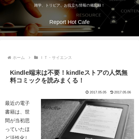
雑学、トリビア、お役立ち情報の備忘録！
Report Hot Cafe
ホーム
ＩＴ・サイエンス
Kindle端末は不要！kindleストアの人気無
料コミックを読みまくる！
2017.05.05
2017.05.06
最近の電子
書籍は、世
間が当初思
っていたほ
ど活性化し