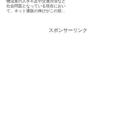
物流業の人手不足や交通渋滞など
社会問題となっている現在におい
て、ネット通販の伸びがこの状況
を加速させ不在時の再配達でさら
に状況は悪化。そんな中、これら
の問題を解決する一助になれば
スポンサーリンク
と、宅配ボックスを設置していこ
うという動きが、個人レベルから
あ...