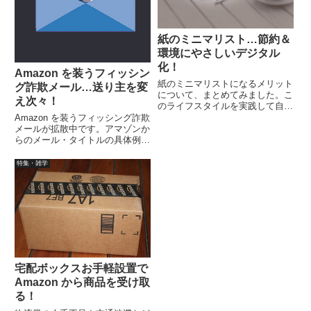
紙のミニマリスト…節約＆
環境にやさしいデジタル
化！
Amazon を装うフィッシン
紙のミニマリストになるメリット
グ詐欺メール…送り主を変
について、まとめてみました。こ
え次々！
のライフスタイルを実践して自分
の価値観やライフスタイルに合わ
Amazon を装うフィッシング詐欺
せてデジタル化と紙の使い方を選
メールが拡散中です。アマゾンか
べるのが良いと感じています。
らのメール・タイトルの具体例
は、アカウントがユーザー利用規
約に違反しています。」、「アカ
特集・雑学
ウント情報を更新、確認してくだ
さい。」などで送られて来るそう
なので要注意です。
宅配ボックスお手軽設置で
Amazon から商品を受け取
る！