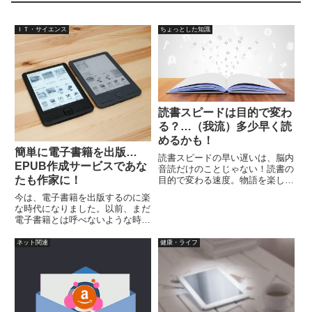
ＩＴ・サイエンス
ちょっとした知識
読書スピードは目的で変わ
る？…（我流）多少早く読
めるかも！
簡単に電子書籍を出版…
読書スピードの早い遅いは、脳内
EPUB作成サービスであな
音読だけのことじゃない！読書の
たも作家に！
目的で変わる速度。物語を楽しむ
読書、必要な情報を探す読書、同
今は、電子書籍を出版するのに楽
じスピードと同じ読み方ではない
な時代になりました。以前、まだ
と思われますので、脳内音読云々
電子書籍とは呼べないような時
の話だけではないハズです。早く
期、今から10年程度前になるで
読めるようにする方法も……
しょうか？…PDFフォーマットの
ネット関連
健康・ライフ
情報を流通・販売していた当時か
ら考えると、随分と発展・進化し
ました。実は、その当時に1冊
（...