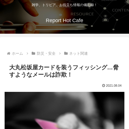
雑学、トリビア、お役立ち情報の備忘録！
Report Hot Cafe
ホーム
防災・安全
ネット関連
大丸松坂屋カードを装うフィッシング…脅
すようなメールは詐欺！
2021.08.04