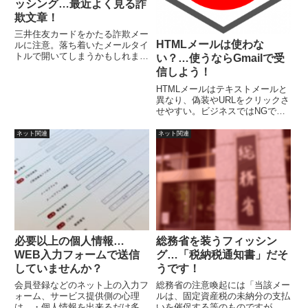
ッシング…最近よく見る詐
欺文章！
三井住友カードをかたる詐欺メー
HTMLメールは使わな
ルに注意。落ち着いたメールタイ
トルで開いてしまうかもしれませ
い？…使うならGmailで受
んが、メール文章は最近よく使わ
信しよう！
れる詐欺文章です。
HTMLメールはテキストメールと
異なり、偽装やURLをクリックさ
せやすい。ビジネスではNGでも
プライベートで利用したいなら、
Gmailで受信するようにします。
ネット関連
ネット関連
Yahoo!、Hotmail、その他のウェ
ブメールや POP アカウントから
インポートすることが可能。
必要以上の個人情報…
総務省を装うフィッシン
WEB入力フォームで送信
グ…「税納税通知書」だそ
していませんか？
うです！
会員登録などのネット上の入力フ
総務省の注意喚起には「当該メー
ォーム、サービス提供側の心理
ルは、固定資産税の未納分の支払
は、・個人情報を出来るだけ多く
いを催促する等のものですが、総