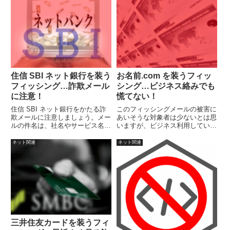
す。
住信 SBI ネット銀行を装う
お名前.com を装うフィッ
フィッシング…詐欺メール
シング…ビジネス絡みでも
に注意！
慌てない！
住信 SBI ネット銀行をかたる詐
このフィッシングメールの被害に
欺メールに注意しましょう。メー
あいそうな対象者は少ないとは思
ルの件名は、社名やサービス名称
いますが、ビジネス利用している
が無いようです。メールの内容は
と気になると思いますので、この
日本のビジネスメールとして、お
メールに限らず注意が必要です。
ネット関連
ネット関連
かしな文言や表現がありますの
で、注意して読めば気がつくと思
います。
三井住友カードを装うフィ