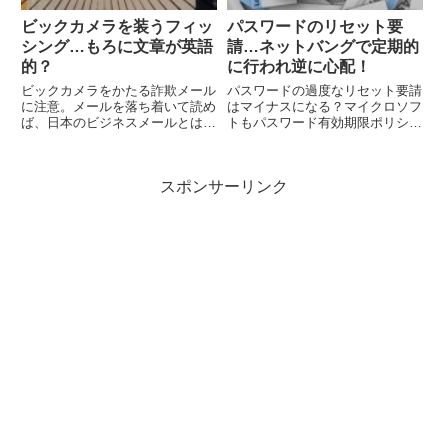
ビックカメラを装うフィッ
パスワードのリセット要
シング…もろに文章が英語
請…ネットバングで定期的
的？
に行われ逆に心配！
ビックカメラをかたる詐欺メール
パスワードの過度なリセット要請
に注意。メールを落ち着いて読め
はマイナスになる？マイクロソフ
ば、日本のビジネスメールとは思
トもパスワード有効期限ポリシー
えないので、詐欺だと気がつくで
を削除するとのことです。過度に
しょう。
パスワードの変更を強制すると、
予測が可能な文字列で少しだけ変
スポンサーリンク
更するとか、他人でも見えるとこ
ろに書き留めるというような状況
になり逆効果。