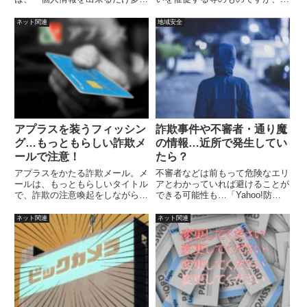
収集したい。・できれば実名や細
務省から、そのようなメールを送
かな住所も欲しい。個人情報を利
信することはありません。」と明
ネット関連
地域安全
用して、有利にネットでの商売を
記されています。
行うには、このように思うことも
多いでしょう。
アプラスを装うフィッシン
詐欺事件や不審者・通り魔
グ…もっともらしい詐欺メ
の情報…近所で発生してい
ールで注意！
たら？
アプラスをかたる詐欺メール。メ
不審者などは前もって危険なエリ
ールは、もっともらしいタイトル
アとわかっていれば避けることが
で、詐欺の注意喚起をしながら騙
できる可能性も…「Yahoo!防災
す作戦です。
速報」アプリでさまざまな災害や
防犯情報も受信が可能です。しか
ネット関連
ネット関連
し、残念ながら、東京都は現在エ
リア外になっていますので、この
サービスはいかが？