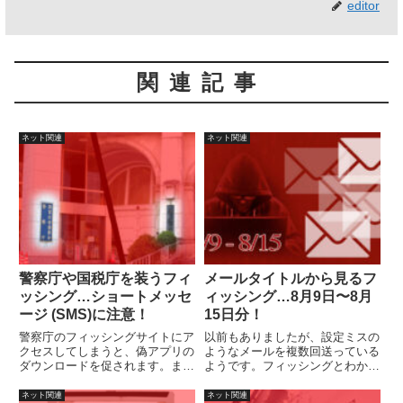
editor
関連記事
ネット関連
ネット関連
警察庁や国税庁を装うフィ
メールタイトルから見るフ
ッシング…ショートメッセ
ィッシング…8月9日〜8月
ージ (SMS)に注意！
15日分！
警察庁のフィッシングサイトにア
以前もありましたが、設定ミスの
クセスしてしまうと、偽アプリの
ようなメールを複数回送っている
ダウンロードを促されます。ま
ようです。フィッシングとわかり
た、国税庁のフィッシングサイト
やすくて助かります。
にアクセスしてしまうと脅されま
ネット関連
ネット関連