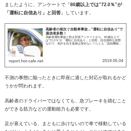
ましたように、アンケートで『
80歳以上では”72.0％”が
「運転に自信あり」と回答
』しています。
高齢者の相次ぐ自動車事故…"運転に自信あり"で
過信者多数！
高齢者運転事故と防止対策アンケートから、80歳以上で
は”72.0％”が「運転に自信あり」と回答。自信過剰な状態
なので、免許を自主返納は望めない？たとえ「認知機能検
査」でパスしても運動機能も問題があり、75歳以上の高齢
運転者は、操作不適による事故が最も多い。
2019.05.04
report.hot-cafe.net
不測の事態に陥ったときに即座に適した対応が取れるかど
うかが問われます。
高齢者のドライバーではなくても、急ブレーキを踏むこと
ができる筋力などの運動能力も必要です。
足が衰えている、まともに歩けないので車で移動している