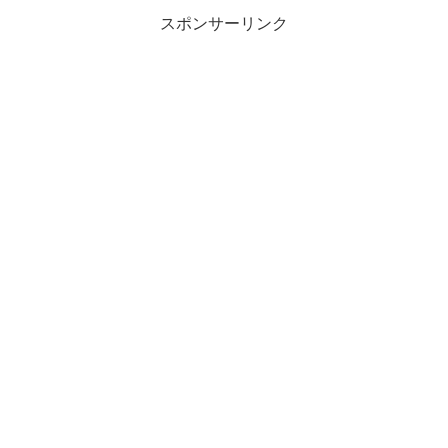
ト視標タイプ」がオススメかと思
スポンサーリンク
います。また、より正確に測るな
ら「３m用 視力表（プリントア
ウト用）」。