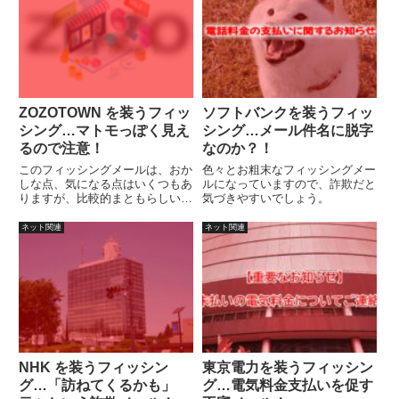
ZOZOTOWN を装うフィッ
ソフトバンクを装うフィッ
シング…マトモっぽく見え
シング…メール件名に脱字
るので注意！
なのか？！
このフィッシングメールは、おか
色々とお粗末なフィッシングメー
しな点、気になる点はいくつもあ
ルになっていますので、詐欺だと
りますが、比較的まともらしい文
気づきやすいでしょう。
章に見えますので、注意しましょ
う。
ネット関連
ネット関連
NHK を装うフィッシン
東京電力を装うフィッシン
グ…「訪ねてくるかも」
グ…電気料金支払いを促す