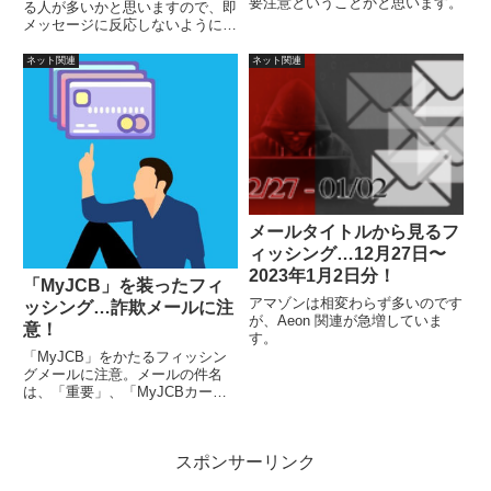
要注意ということかと思います。
る人が多いかと思いますので、即
メッセージに反応しないように注
意しましょう。
ネット関連
ネット関連
メールタイトルから見るフ
ィッシング…12月27日〜
2023年1月2日分！
「MyJCB」を装ったフィ
アマゾンは相変わらず多いのです
ッシング…詐欺メールに注
が、Aeon 関連が急増していま
意！
す。
「MyJCB」をかたるフィッシン
グメールに注意。メールの件名
は、「重要」、「MyJCBカー
ド」などのキーワードがあり、
MyJCBカードと表現していて意
味合いがおかしいので、注意して
スポンサーリンク
みるとおかしいことがわかると思
います。