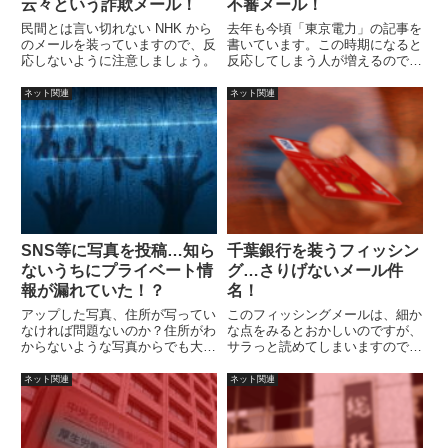
云々という詐欺メール！
不審メール！
民間とは言い切れない NHK から
去年も今頃「東京電力」の記事を
のメールを装っていますので、反
書いています。この時期になると
応しないように注意しましょう。
反応してしまう人が増えるのでし
ょうか？
ネット関連
ネット関連
SNS等に写真を投稿…知ら
千葉銀行を装うフィッシン
ないうちにプライベート情
グ…さりげないメール件
報が漏れていた！？
名！
アップした写真、住所が写ってい
このフィッシングメールは、細か
なければ問題ないのか？住所がわ
な点をみるとおかしいのですが、
からないような写真からでも大ま
サラっと読めてしまいますので、
かな情報が色々と取れます。複数
注意しましょう。
のアップした写真があればさらに
ネット関連
ネット関連
情報が集まります。