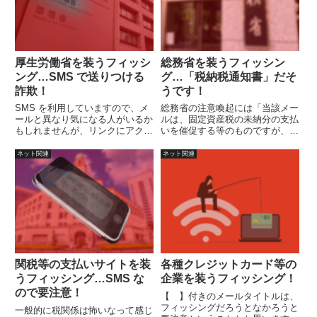
厚生労働省を装うフィッシ
総務省を装うフィッシン
ング…SMS で送りつける
グ…「税納税通知書」だそ
詐欺！
うです！
SMS を利用していますので、メ
総務省の注意喚起には「当該メー
ールと異なり気になる人がいるか
ルは、固定資産税の未納分の支払
もしれませんが、リンクにアクセ
いを催促する等のものですが、総
スして読めとのメッセージですの
務省から、そのようなメールを送
で、怪しさ満点です。
信することはありません。」と明
ネット関連
ネット関連
記されています。
関税等の支払いサイトを装
各種クレジットカード等の
うフィッシング…SMS な
企業を装うフィッシング！
ので要注意！
【 】付きのメールタイトルは、
フィッシングだろうとなかろうと
一般的に税関係は怖いなって感じ