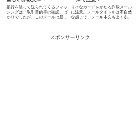
銀行を装って送られてくるフィッ
りそなカードをかたる詐欺メール
シングは「取引目的等の確認」ば
に注意。メールタイトルは不自然
かりでしたが、このメールは新し
な感じで、メール本文もよくある
い文章内容になっていますので、
詐欺文章です。
不用意にリンクを開かないように
注意しましょう。
スポンサーリンク