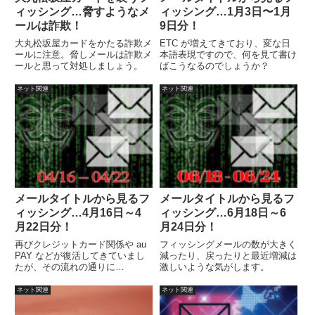
ィッシング…脅すようなメ
ィッシング…1月3日〜1月
ールは詐欺！
9日分！
大丸松坂屋カードをかたる詐欺メ
ETC が増えてきており、変な日
ールに注意。脅しメールは詐欺メ
本語表現ですので、何を見て書け
ールと思って対処しましょう。
ばこうなるのでしょうか？
ネット関連
ネット関連
メールタイトルから見るフ
メールタイトルから見るフ
ィッシング…4月16日～4
ィッシング…6月18日～6
月22日分！
月24日分！
再びクレジットカード関係や au
フィッシングメールの数が大きく
PAY などが復活してきていまし
減ったり、戻ったりと最近増減は
たが、その流れの通りに
激しいような気がします。
FamiPay、イオンカードなどが増
えています。
ネット関連
ネット関連