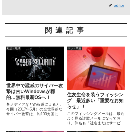
editor
関連記事
社会・地域
ネット関連
世界中で猛威のサイバー攻
撃は古いWindowsが標
住友生命を装うフィッシン
的…無料最新OSへ！
グ…最近多い「重要なお知
各メディアなどの報道によると、
らせ」！
今回（2017年5月）の全世界的な
このフィッシングメールは、最近
サイバー攻撃は、約100カ国にお
よく見る詐欺メールになってお
よび、被害件数は合計7万5千件
り、件名も「社名またはサービス
を超えているそうです。今回の騒
名」+「重要なお知らせ」という
動は、パソコン復旧のために金銭