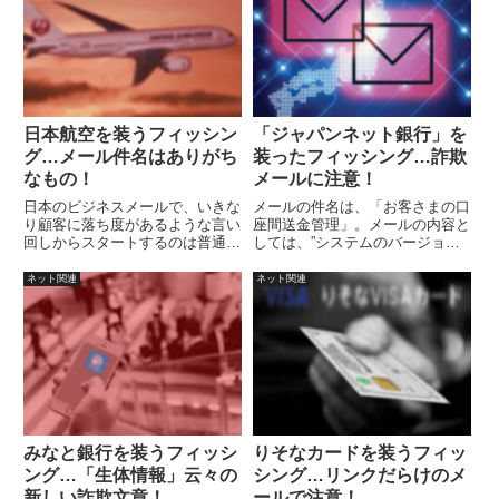
日本航空を装うフィッシン
「ジャパンネット銀行」を
グ…メール件名はありがち
装ったフィッシング…詐欺
なもの！
メールに注意！
日本のビジネスメールで、いきな
メールの件名は、「お客さまの口
り顧客に落ち度があるような言い
座間送金管理」。メールの内容と
回しからスタートするのは普通に
しては、”システムのバージョン
考えられません
アップを行ったので、更新してく
ださい”というような内容です
ネット関連
ネット関連
が、違うバージョンがあるかもし
れません。対応は、メールのリン
クからアクセスしないということ
を徹底しましょう。
みなと銀行を装うフィッシ
りそなカードを装うフィッ
ング…「生体情報」云々の
シング…リンクだらけのメ
新しい詐欺文章！
ールで注意！