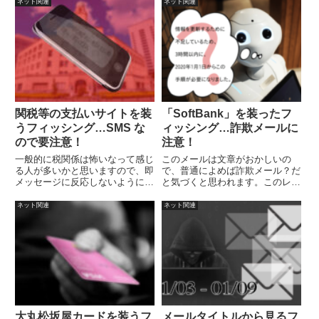
パターンです。
を要求する「ランサムウエア」と
ネット関連
ネット関連
呼ばれるもので、コンピュ...
関税等の支払いサイトを装
「SoftBank」を装ったフ
うフィッシング…SMS な
ィッシング…詐欺メールに
ので要注意！
注意！
一般的に税関係は怖いなって感じ
このメールは文章がおかしいの
る人が多いかと思いますので、即
で、普通によめば詐欺メール？だ
メッセージに反応しないように注
と気づくと思われます。このレベ
意しましょう。
ルで引っかかるのであれば、メー
ルタイトルで焦らされて、内容も
ネット関連
ネット関連
よく読まずに脳で勝手に変換し
て、正しい文章にしてしまう人で
しょう。このメールのおかしな点
は、次の通りです。
大丸松坂屋カードを装うフ
メールタイトルから見るフ