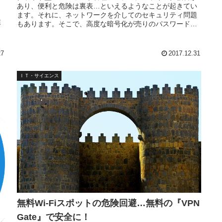
あり、便利と危険は裏表…といえるようなことが起きてい
、
ます。それに、ネットワークを介してのセキュリティ問題
業
もあります。そこで、高度な暗号化が売りのパスワード管
ス
理『KeePass Password Safe』の出番。
の
27
2017.12.31
ＩＴ・サイエンス
無料Wi-Fiスポットの危険回避…無料の『VPN
Gate』で安全に！