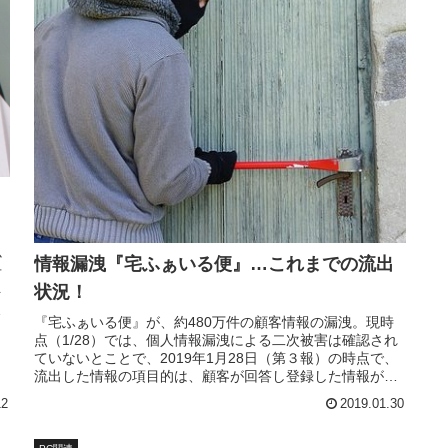
か
情報漏洩『宅ふぁいる便』…これまでの流出
有
状況！
を
消
『宅ふぁいる便』が、約480万件の顧客情報の漏洩。現時
点（1/28）では、個人情報漏洩による二次被害は確認され
ていないとことで、2019年1月28日（第３報）の時点で、
流出した情報の項目的は、顧客が回答し登録した情報が漏
れているようですね。
12
2019.01.30