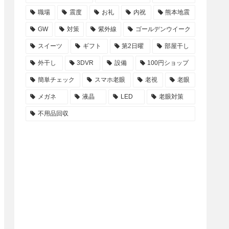
職場
震度
お礼
内祝
熊本地震
GW
対策
紫外線
ゴールデンウイーク
スイーツ
ギフト
第2日曜
部屋干し
外干し
3DVR
設備
100円ショップ
簡単チェック
スマホ老眼
老視
老眼
メガネ
液晶
LED
老眼対策
不用品回収