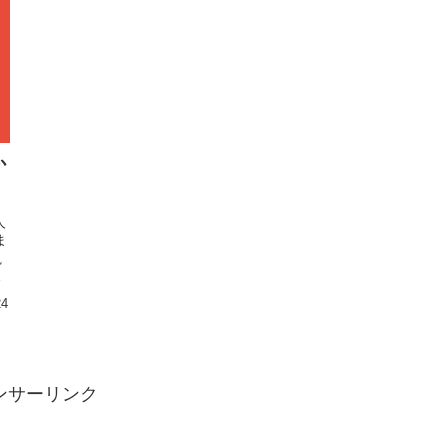
か
人
ま
視
24
ンサーリンク