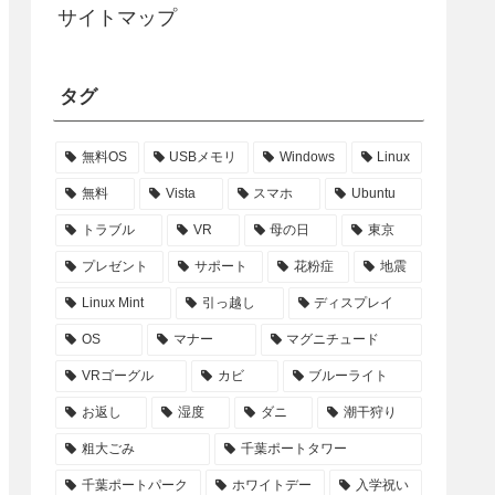
サイトマップ
タグ
無料OS
USBメモリ
Windows
Linux
無料
Vista
スマホ
Ubuntu
トラブル
VR
母の日
東京
プレゼント
サポート
花粉症
地震
Linux Mint
引っ越し
ディスプレイ
OS
マナー
マグニチュード
VRゴーグル
カビ
ブルーライト
お返し
湿度
ダニ
潮干狩り
粗大ごみ
千葉ポートタワー
千葉ポートパーク
ホワイトデー
入学祝い