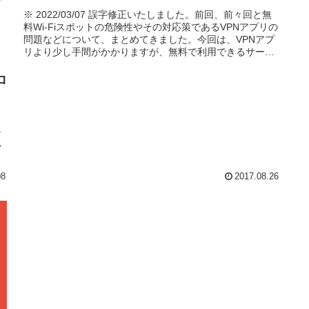
※ 2022/03/07 誤字修正いたしました。前回、前々回と無
料Wi-Fiスポットの危険性やその対応策であるVPNアプリの
問題などについて、まとめてきました。今回は、VPNアプ
リより少し手間がかかりますが、無料で利用できるサービ
スについて...
ロ
ン
い
ン
08
2017.08.26