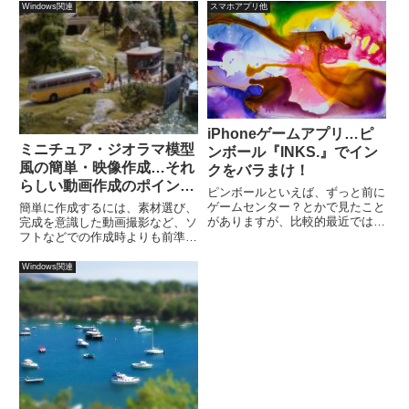
Windows関連
スマホアプリ他
iPhoneゲームアプリ…ピ
ミニチュア・ジオラマ模型
ンボール『INKS.』でイン
風の簡単・映像作成…それ
クをバラまけ！
らしい動画作成のポイン
ピンボールといえば、ずっと前に
ト！
ゲームセンター？とかで見たこと
簡単に作成するには、素材選び、
がありますが、比較的最近では
完成を意識した動画撮影など、ソ
（10年ぐらい前の話ですね）、
フトなどでの作成時よりも前準備
Windowsのゲームにもはいってい
が重要です。
ました。このピンボール
Windows関連
『INKS.』は、そんなピンボール
とはちょっと違っていて、スコ
ア...