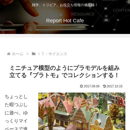
雑学、トリビア、お役立ち情報の備忘録！
Report Hot Cafe
ホーム
ＩＴ・サイエンス
ミニチュア模型のようにプラモデルを組み
立てる『プラトモ』でコレクションする！
2017.09.06
2017.10.15
ちょっとし
た暇つぶし
に遊べ、ゆ
っくりマイ
ペースで進