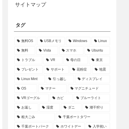
サイトマップ
タグ
無料OS
USBメモリ
Windows
Linux
無料
Vista
スマホ
Ubuntu
トラブル
VR
母の日
東京
プレゼント
サポート
花粉症
地震
Linux Mint
引っ越し
ディスプレイ
OS
マナー
マグニチュード
VRゴーグル
カビ
ブルーライト
お返し
湿度
ダニ
潮干狩り
粗大ごみ
千葉ポートタワー
千葉ポートパーク
ホワイトデー
入学祝い