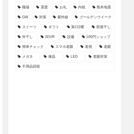
職場
震度
お礼
内祝
熊本地震
GW
対策
紫外線
ゴールデンウイーク
スイーツ
ギフト
第2日曜
部屋干し
外干し
3DVR
設備
100円ショップ
簡単チェック
スマホ老眼
老視
老眼
メガネ
液晶
LED
老眼対策
不用品回収