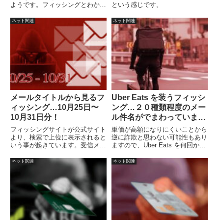
ようです。フィッシングとわかり
という感じです。
やすくて助かります。
ネット関連
ネット関連
メールタイトルから見るフ
Uber Eats を装うフィッシ
ィッシング…10月25日〜
ング…２０種類程度のメー
10月31日分！
ル件名がでまわっていま
す！
フィッシングサイトが公式サイト
単価が高額になりにくいことから
より、検索で上位に表示されると
逆に詐欺と思わない可能性もあり
いう事が起きています。受信メー
ますので、Uber Eats を何回か利
ルの確認で検索エンジンから詐欺
用したことがある方は注意が必要
サイトにアクセスしてしまっては
でしょう。
ネット関連
ネット関連
本末転倒です。