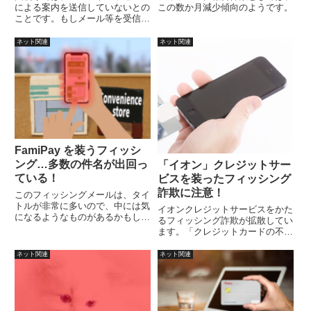
による案内を送信していないとの
この数か月減少傾向のようです。
ことです。もしメール等を受信し
たら、基本的にフィッシングと思
って対処しましょう。
ネット関連
ネット関連
FamiPay を装うフィッシ
ング…多数の件名が出回っ
「イオン」クレジットサー
ている！
ビスを装ったフィッシング
詐欺に注意！
このフィッシングメールは、タイ
トルが非常に多いので、中には気
イオンクレジットサービスをかた
になるようなものがあるかもしれ
るフィッシング詐欺が拡散してい
ません。文章内容はよく見るもの
ます。「クレジットカードの不正
ですので、騙されにくいとは思い
決済が検出され、利用制限してい
ます。
るので解除をしてほしい」という
ネット関連
ネット関連
ような内容。メールの文章は、日
本語が若干おかしいという特徴が
あります。