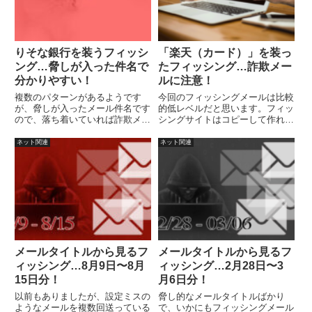
りそな銀行を装うフィッシ
「楽天（カード）」を装っ
ング…脅しが入った件名で
たフィッシング…詐欺メー
分かりやすい！
ルに注意！
複数のパターンがあるようです
今回のフィッシングメールは比較
が、脅しが入ったメール件名です
的低レベルだと思います。フィッ
ので、落ち着いていれば詐欺メー
シングサイトはコピーして作れま
ルとわかるでしょう。
すが、メールは文章を考える必要
がありますので、外国人が作った
ネット関連
ネット関連
場合は、おかしな文章になりがち
です。詐欺メールの気になる点：
1.メールアドレスに「様」を付け
て送っている。
メールタイトルから見るフ
メールタイトルから見るフ
ィッシング…8月9日〜8月
ィッシング…2月28日〜3
15日分！
月6日分！
以前もありましたが、設定ミスの
脅し的なメールタイトルばかり
ようなメールを複数回送っている
で、いかにもフィッシングメール