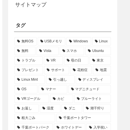
サイトマップ
タグ
無料OS
USBメモリ
Windows
Linux
無料
Vista
スマホ
Ubuntu
トラブル
VR
母の日
東京
プレゼント
サポート
花粉症
地震
Linux Mint
引っ越し
ディスプレイ
OS
マナー
マグニチュード
VRゴーグル
カビ
ブルーライト
お返し
湿度
ダニ
潮干狩り
粗大ごみ
千葉ポートタワー
千葉ポートパーク
ホワイトデー
入学祝い