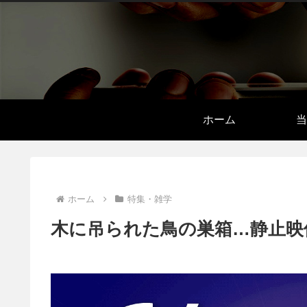
ホーム
当
ホーム
特集・雑学
木に吊られた鳥の巣箱…静止映像の