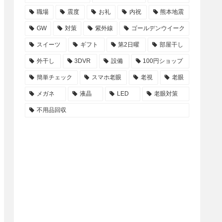
職場
震度
お礼
内祝
熊本地震
GW
対策
紫外線
ゴールデンウイーク
スイーツ
ギフト
第2日曜
部屋干し
外干し
3DVR
設備
100円ショップ
簡単チェック
スマホ老眼
老視
老眼
メガネ
液晶
LED
老眼対策
不用品回収