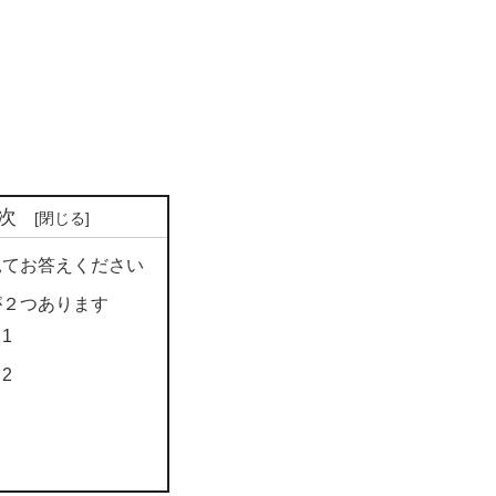
次
見てお答えください
が２つあります
1
2