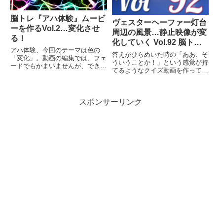
脳トレ『アハ体験』ムービ
ヴェスターヘーファー灯台
ーを作るVol.2…変化させ
周辺の風景…静止映像が変
る！
化していく Vol.92 脳ト
アハ体験、今回のテーマは色の
レ！
答えがひらめいた時の「ああ、そ
「変化」。動画の編集では、フェ
ういうことか！」という感覚が持
ードでもかまいませんが、できれ
てるようなクイズ動画を作ってみ
ば透明度の変化を設定できるソフ
ました（というつもりです）。動
トで作ることです。また色の変化
画に答えはありませんので、最後
で重要なのが、素材の色をきちん
まで繰り返し見られます。
と変えた画像の用意と「変える
スポンサーリンク
色」「変えたあとの色」の選択。