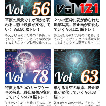
草原の風景ですが何かが変
２つの窓枠に花が飾られた
わる…静止映像が変化して
風景写真…静止画が変化し
いく Vol.56 脳トレ！
ていく Vol.121 脳トレ！
答えがひらめいた時の「ああ、そ
答えがひらめいた時の「ああ、そ
ういうことか！」という感覚が持
ういうことか！」という感覚が持
てるようなクイズ動画を作ってみ
てるようなクイズ動画を作ってみ
ました（というつもりです）。動
ました（というつもりです）。動
画に答えはありませんので、最後
画に答えはありませんので、最後
特集・雑学
特集・雑学
まで繰り返し見られます。
まで繰り返し見られます。
特徴ある7つのカップケー
単なる青空の草原…静止映
キの写真…静止映像が変化
像が変化していく Vol.63
していく Vol.78 脳トレ！
脳トレ！
答えがひらめいた時の「ああ、そ
答えがひらめいた時の「ああ、そ