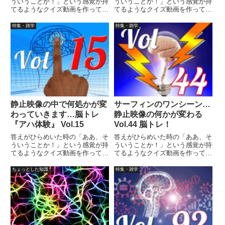
ういうことか！」という感覚が持
ういうことか！」という感覚が持
てるようなクイズ動画を作ってみ
てるようなクイズ動画を作ってみ
ました（というつもりです）。動
ました（というつもりです）。動
画に答えはありませんので、最後
画に答えはありませんので、最後
特集・雑学
特集・雑学
まで繰り返し見られます。
まで繰り返し見られます。
静止映像の中で何処かが変
サーフィンのワンシーン…
わっていきます…脳トレ
静止映像の何かが変わる
『アハ体験』 Vol.15
Vol.44 脳トレ！
答えがひらめいた時の「ああ、そ
答えがひらめいた時の「ああ、そ
ういうことか！」という感覚が持
ういうことか！」という感覚が持
てるようなクイズ動画を作ってみ
てるようなクイズ動画を作ってみ
ました（というつもりです）。動
ました（というつもりです）。動
画に答えはありませんので、最後
画に答えはありませんので、最後
ちょっとした知識
特集・雑学
まで繰り返し見られます。
まで繰り返し見られます。