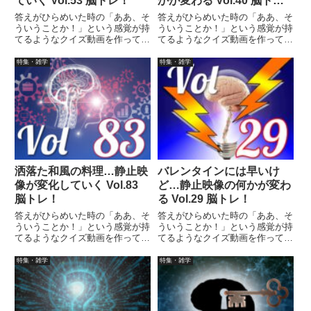
ていく Vol.53 脳トレ！
かが変わる Vol.40 脳ト
レ！
答えがひらめいた時の「ああ、そ
答えがひらめいた時の「ああ、そ
ういうことか！」という感覚が持
ういうことか！」という感覚が持
てるようなクイズ動画を作ってみ
てるようなクイズ動画を作ってみ
ました（というつもりです）。動
ました（というつもりです）。動
画に答えはありませんので、最後
画に答えはありませんので、最後
特集・雑学
特集・雑学
まで繰り返し見られます。
まで繰り返し見られます。
洒落た和風の料理…静止映
バレンタインには早いけ
像が変化していく Vol.83
ど…静止映像の何かが変わ
脳トレ！
る Vol.29 脳トレ！
答えがひらめいた時の「ああ、そ
答えがひらめいた時の「ああ、そ
ういうことか！」という感覚が持
ういうことか！」という感覚が持
てるようなクイズ動画を作ってみ
てるようなクイズ動画を作ってみ
ました（というつもりです）。動
ました（というつもりです）。動
画に答えはありませんので、最後
画に答えはありませんので、最後
特集・雑学
特集・雑学
まで繰り返し見られます。
まで繰り返し見られます。