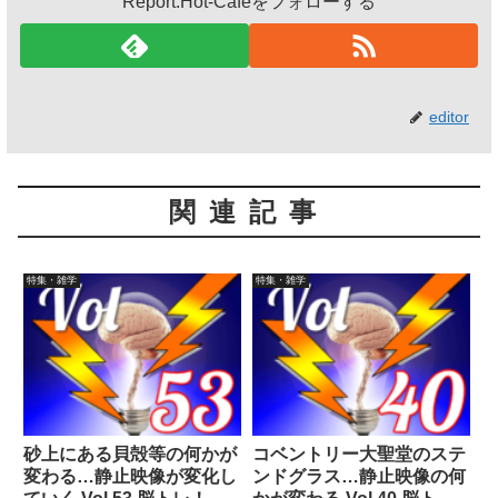
Report.Hot-Cafeをフォローする
editor
関連記事
特集・雑学
特集・雑学
砂上にある貝殻等の何かが
コベントリー大聖堂のステ
変わる…静止映像が変化し
ンドグラス…静止映像の何