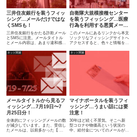
三井住友銀行を装うフィッ
自衛隊大規模接種センター
シング…メールだけではな
を装うフィッシング…医療
くSMSも！
行為を利用する悪質メー
ル！
三井住友銀行をかたる詐欺メール
このメールにあるリンクから本文
とSMSに注意。メールタイトル
ソックリなフィッシングサイトへ
とメール内容は、あまり違和感が
アクセスすると、色々と情報を収
無いので注意が必要です。
集されたあとで、本物のサイトへ
繋げますので、騙された事に気づ
ネット関連
ネット関連
かない人もいるかもしれません。
メールタイトルから見るフ
マイナポータルを装うフィ
ィッシング…7月19日〜7
ッシング…うまい話には要
月25日分！
注意！
全体的にフィッシングメールの数
30年ほど続く不景気、そこへ新
が減少しています。また、受信し
型コロナや物価高という状況の
たメールは、以前多かった【 】
中、給付金についてのメールが来
で強調するメール件名が増加して
たのでつい怪しいとおもいつつも