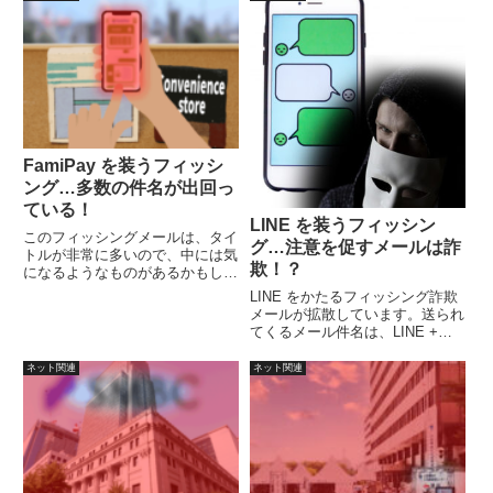
FamiPay を装うフィッシ
ング…多数の件名が出回っ
ている！
LINE を装うフィッシン
このフィッシングメールは、タイ
グ…注意を促すメールは詐
トルが非常に多いので、中には気
欺！？
になるようなものがあるかもしれ
ません。文章内容はよく見るもの
LINE をかたるフィッシング詐欺
ですので、騙されにくいとは思い
メールが拡散しています。送られ
ます。
てくるメール件名は、LINE +
（異常、緊急、問題）などの危機
を煽るようなキーワードを含んだ
ネット関連
ネット関連
タイトルはフィッシングと思って
対応しましょう。