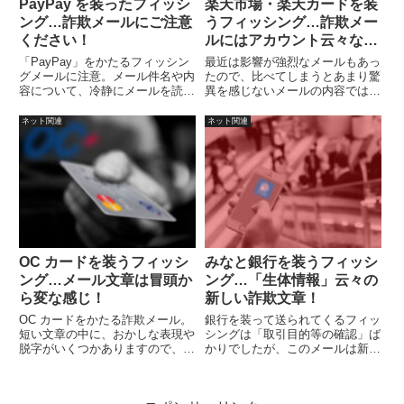
PayPay を装ったフィッシ
楽天市場・楽天カードを装
ング…詐欺メールにご注意
うフィッシング…詐欺メー
ください！
ルにはアカウント云々な
ど！
「PayPay」をかたるフィッシン
最近は影響が強烈なメールもあっ
グメールに注意。メール件名や内
たので、比べてしまうとあまり驚
容について、冷静にメールを読む
異を感じないメールの内容ではあ
と、日本人の常識から見ればおか
りますが、色々とメール件名を試
しな点が多々あります。文字化け
しているようです。
ネット関連
ネット関連
や日本の商習慣、文章表現など
色々な点が変ですので、慌てずに
読めば詐欺メールだと気がつくで
しょう。
OC カードを装うフィッシ
みなと銀行を装うフィッシ
ング…メール文章は冒頭か
ング…「生体情報」云々の
ら変な感じ！
新しい詐欺文章！
OC カードをかたる詐欺メール。
銀行を装って送られてくるフィッ
短い文章の中に、おかしな表現や
シングは「取引目的等の確認」ば
脱字がいくつかありますので、普
かりでしたが、このメールは新し
通に詐欺メールだと気がつくかと
い文章内容になっていますので、
思います。
不用意にリンクを開かないように
注意しましょう。