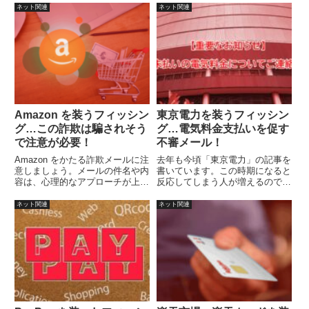
います。
確認したくなってしまう人もいる
ネット関連
ネット関連
かとは思いますが、少なくとも今
の日本にそんなうまい話は無いと
思います。
Amazon を装うフィッシン
東京電力を装うフィッシン
グ…この詐欺は騙されそう
グ…電気料金支払いを促す
で注意が必要！
不審メール！
Amazon をかたる詐欺メールに注
去年も今頃「東京電力」の記事を
意しましょう。メールの件名や内
書いています。この時期になると
容は、心理的なアプローチが上手
反応してしまう人が増えるのでし
いようなので、あわてて反応しな
ょうか？
いようにしましょう。最近取り上
ネット関連
ネット関連
げたフィッシングメールのよう
に、見ただけでわかるような感じ
ではありません。