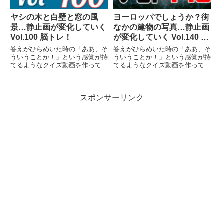
ヤシの木と白壁と窓の風
ヨーロッパでしょうか？街
景…静止画が変化していく
なかの建物の写真…静止画
Vol.100 脳トレ！
が変化していく Vol.140 脳
トレ！
答えがひらめいた時の「ああ、そ
答えがひらめいた時の「ああ、そ
ういうことか！」という感覚が持
ういうことか！」という感覚が持
てるようなクイズ動画を作ってみ
てるようなクイズ動画を作ってみ
ました（というつもりです）。動
ました（というつもりです）。動
画に答えはありませんので、最後
画に答えはありませんので、最後
まで繰り返し見られます。
まで繰り返し見られます。
スポンサーリンク