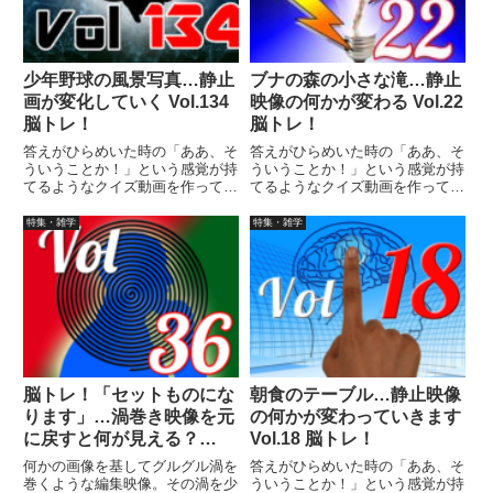
えはありませんので、最後まで繰
り返し見られます。
少年野球の風景写真…静止
ブナの森の小さな滝…静止
画が変化していく Vol.134
映像の何かが変わる Vol.22
脳トレ！
脳トレ！
答えがひらめいた時の「ああ、そ
答えがひらめいた時の「ああ、そ
ういうことか！」という感覚が持
ういうことか！」という感覚が持
てるようなクイズ動画を作ってみ
てるようなクイズ動画を作ってみ
ました（というつもりです）。動
ました（というつもりです）。動
画に答えはありませんので、最後
画に答えはありませんので、最後
特集・雑学
特集・雑学
まで繰り返し見られます。
まで繰り返し見られます。
脳トレ！「セットものにな
朝食のテーブル…静止映像
ります」…渦巻き映像を元
の何かが変わっていきます
に戻すと何が見える？
Vol.18 脳トレ！
Vol.36
何かの画像を基してグルグル渦を
答えがひらめいた時の「ああ、そ
巻くような編集映像。その渦を少
ういうことか！」という感覚が持