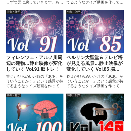
しずつ元に戻していきます。あな
てるようなクイズ動画を作ってみ
たはどの段階で答えを当てること
ました（というつもりです）。動
ができますか？
画に答えはありませんので、最後
特集・雑学
特集・雑学
まで繰り返し見られます。
フィレンツェ・アルノ川周
ベルリン大聖堂＆テレビ塔
辺の建物…静止映像が変化
が見える風景…静止映像が
していく Vol.91 脳トレ！
変化していく Vol.85 脳ト
レ！
答えがひらめいた時の「ああ、そ
答えがひらめいた時の「ああ、そ
ういうことか！」という感覚が持
ういうことか！」という感覚が持
てるようなクイズ動画を作ってみ
てるようなクイズ動画を作ってみ
ました（というつもりです）。動
ました（というつもりです）。動
画に答えはありませんので、最後
画に答えはありませんので、最後
特集・雑学
特集・雑学
まで繰り返し見られます。
まで繰り返し見られます。