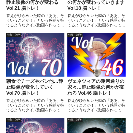
静止映像の何かが変わる
の何かが変わっていきます
Vol.21 脳トレ！
Vol.18 脳トレ！
答えがひらめいた時の「ああ、そ
答えがひらめいた時の「ああ、そ
ういうことか！」という感覚が持
ういうことか！」という感覚が持
てるようなクイズ動画を作ってみ
てるようなクイズ動画を作ってみ
ました（というつもりです）。動
ました（というつもりです）。動
画に答えはありませんので、最後
画に答えはありませんので、最後
特集・雑学
特集・雑学
まで繰り返し見られます。
まで繰り返し見られます。
朝食でチーズやパン他…静
ヴェネツィアの運河通りの
止映像が変化していく
家々…静止映像の何かが変
Vol.70 脳トレ！
わる Vol.46 脳トレ！
答えがひらめいた時の「ああ、そ
答えがひらめいた時の「ああ、そ
ういうことか！」という感覚が持
ういうことか！」という感覚が持
てるようなクイズ動画を作ってみ
てるようなクイズ動画を作ってみ
ました（というつもりです）。動
ました（というつもりです）。動
画に答えはありませんので、最後
画に答えはありませんので、最後
特集・雑学
特集・雑学
まで繰り返し見られます。
まで繰り返し見られます。