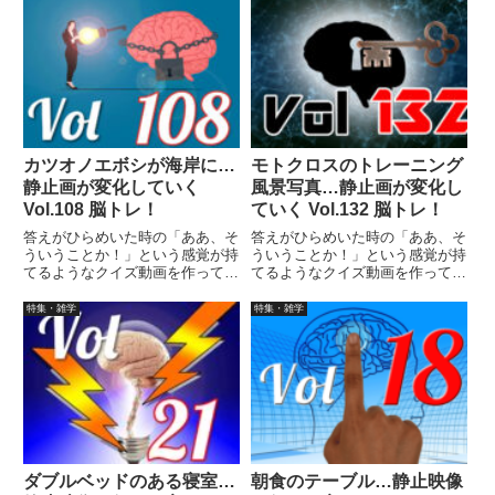
まで繰り返し見られます。
まで繰り返し見られます。
カツオノエボシが海岸に…
モトクロスのトレーニング
静止画が変化していく
風景写真…静止画が変化し
Vol.108 脳トレ！
ていく Vol.132 脳トレ！
答えがひらめいた時の「ああ、そ
答えがひらめいた時の「ああ、そ
ういうことか！」という感覚が持
ういうことか！」という感覚が持
てるようなクイズ動画を作ってみ
てるようなクイズ動画を作ってみ
ました（というつもりです）。動
ました（というつもりです）。動
画に答えはありませんので、最後
画に答えはありませんので、最後
特集・雑学
特集・雑学
まで繰り返し見られます。
まで繰り返し見られます。
ダブルベッドのある寝室…
朝食のテーブル…静止映像