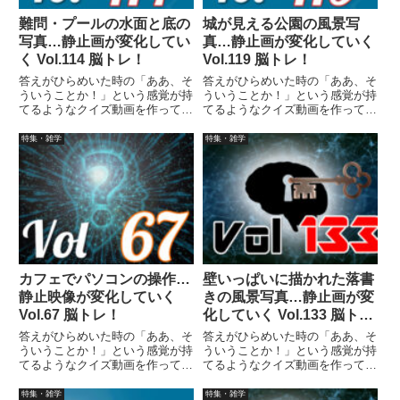
難問・プールの水面と底の
城が見える公園の風景写
写真…静止画が変化してい
真…静止画が変化していく
く Vol.114 脳トレ！
Vol.119 脳トレ！
答えがひらめいた時の「ああ、そ
答えがひらめいた時の「ああ、そ
ういうことか！」という感覚が持
ういうことか！」という感覚が持
てるようなクイズ動画を作ってみ
てるようなクイズ動画を作ってみ
ました（というつもりです）。動
ました（というつもりです）。動
画に答えはありませんので、最後
画に答えはありませんので、最後
特集・雑学
特集・雑学
まで繰り返し見られます。
まで繰り返し見られます。
カフェでパソコンの操作…
壁いっぱいに描かれた落書
静止映像が変化していく
きの風景写真…静止画が変
Vol.67 脳トレ！
化していく Vol.133 脳ト
レ！
答えがひらめいた時の「ああ、そ
答えがひらめいた時の「ああ、そ
ういうことか！」という感覚が持
ういうことか！」という感覚が持
てるようなクイズ動画を作ってみ
てるようなクイズ動画を作ってみ
ました（というつもりです）。動
ました（というつもりです）。動
画に答えはありませんので、最後
画に答えはありませんので、最後
特集・雑学
特集・雑学