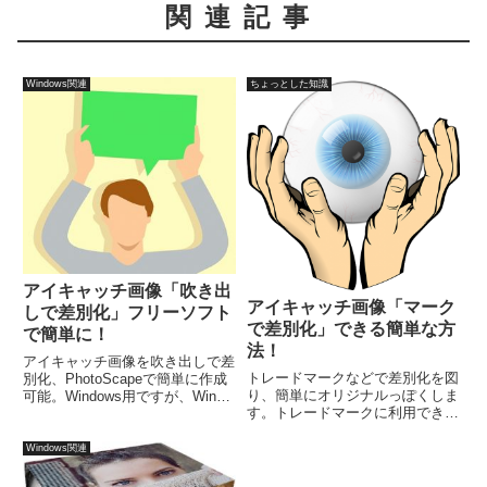
関連記事
Windows関連
ちょっとした知識
アイキャッチ画像「吹き出
アイキャッチ画像「マーク
しで差別化」フリーソフト
で差別化」できる簡単な方
で簡単に！
法！
アイキャッチ画像を吹き出しで差
トレードマークなどで差別化を図
別化、PhotoScapeで簡単に作成
り、簡単にオリジナルっぽくしま
可能。Windows用ですが、Wine
す。トレードマークに利用できそ
を介してLinuxでも稼働します。
うなものを、何種類か用意し、ア
記事などに合うアイキャッチ画像
イキャッチ画像を簡単にペースト
が見つからない時は、吹き出しを
Windows関連
編集。マークが出来ていれば、通
利用して、簡単に欲しいイメージ
常のアイキャッチ画像を探す以外
に近づけましょう。