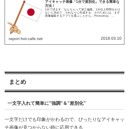
アイキャッチ画像「1分で差別化」できる簡単な
方法！
1分で済ます「なんちゃって加工編集」1分以上時間をかけ
ないと決めて、それなりに作成する。そのためには、まず
画像編集するアプリを選ぶことから。Photoshop、
GIMP、Krita、PIXLR（Web）一般的な編集機能を有して
いればなんでもOKです。
2018.03.10
report.hot-cafe.net
まとめ
一文字入れて簡単に”強調”＆”差別化”
一文字だけでも印象がかわるので、ぴったりなアイキャッ
チ画像が見つからない時に応用できる