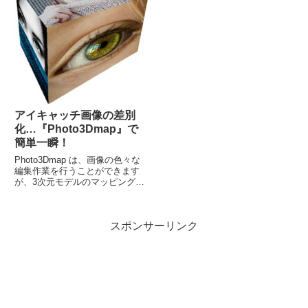
の作業は、わずか１分程度で完了
するでしょう。
アイキャッチ画像の差別
化…『Photo3Dmap』で
簡単一瞬！
Photo3Dmap は、画像の色々な
編集作業を行うことができます
が、3次元モデルのマッピング
で、アイキャッチ画像を、作るこ
とだけに使っても十分に利用価値
があります。また、Windows用の
スポンサーリンク
フリーソフトですが、Wineを介
して、Linuxでも利用可能。