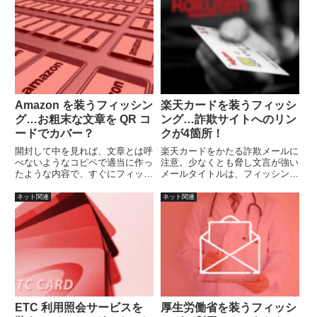
Amazon を装うフィッシン
楽天カードを装うフィッシ
グ…お粗末な文章を QR コ
ング…詐欺サイトへのリン
ードでカバー？
クが4箇所！
開封して中を見れば、文章とは呼
楽天カードをかたる詐欺メールに
べないようなコピペで適当に作っ
注意。少なくとも脅し文言が強い
たような内容で、すぐにフィッシ
メールタイトルは、フィッシング
ングとわかるでしょう。
と思って対応するべきです。
ネット関連
ネット関連
ETC 利用照会サービスを
厚生労働省を装うフィッシ