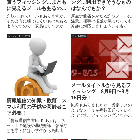
装うフィッシング…まとも
ング…利用できそうなもの
に見えるメールもあるので
はなんでもか？
要注意！
詐欺っぽいメールもありますが、
厚生労働省をかたる詐欺メールに
そのように感じにくいものもある
注意。相手の権威が気になっても
ようですので、安易にリンクから
冷静に対応しましょう。そもそも
確認しないように注意しましょ
メールアドレスを登録した覚えが
う。
ありますか？
ちょっとした知識
ネット関連
メールタイトルから見るフ
ィッシング…8月9日〜8月
15日分！
情報通信の知識・教育…ス
以前もありましたが、設定ミスの
マホ利用の子供や高齢者こ
ようなメールを複数回送っている
そ必要！
ようです。フィッシングとわかり
やすくて助かります。
「情報通信白書for Kids」は、ネ
ット上の危険や基礎知識、脅威な
どを学ぶには小学生から高齢者ま
で利用できそうです。ネット絡み