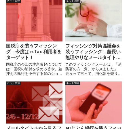
の知識に不安な人にも、わかりや
ネット関連
ネット関連
すい内容になっています。理解度
診断テストは大人にも役立つか
も……
国税庁を装うフィッシン
フィッシング対策協議会を
グ…今度は e-Tax 利用者を
装うフィッシング…超長い
ターゲット！
無理やりなメールタイト
ル！
国税庁の今回の注意喚起について
このフィッシングメールは、「消
は「国税の納付を求める旨や、差
防署の方（角）から来ました」
押えの執行を予告する旨のショー
云々って言って、消化器を売りつ
トメッセージやメールも送信して
ける押し売りを彷彿とさせまし
おりません。」との記載がありま
た。
ネット関連
ネット関連
す。
メールタイトルから見るフ
auじぶん銀行を装うフィッ