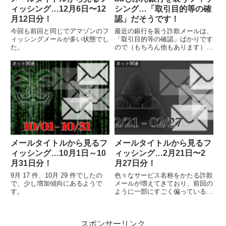
ィッシング…12月6日〜12
シング…「取引目的等の確
月12日分！
認」だそうです！
今回も前回と同じでアマゾンのフ
最近の銀行を装う詐欺メールは、
ィッシングメールが多い状態でし
「取引目的等の確認」ばかりです
た。
ので（もちろん他もあります）、
このようなメールは基本的に詐欺
と思って対処しましょう。
ネット関連
ネット関連
メールタイトルから見るフ
メールタイトルから見るフ
ィッシング…10月1日～10
ィッシング…2月21日〜2
月31日分！
月27日分！
9月 17 件、10月 29 件でしたの
色々なサービス名称をかたる詐欺
で、少し増加傾向にあるようで
メールが増えてきており、前回の
す。
ように一部にすごく偏っている感
じではなくなってきています。
スポンサーリンク