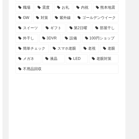
職場
震度
お礼
内祝
熊本地震
GW
対策
紫外線
ゴールデンウイーク
スイーツ
ギフト
第2日曜
部屋干し
外干し
3DVR
設備
100円ショップ
簡単チェック
スマホ老眼
老視
老眼
メガネ
液晶
LED
老眼対策
不用品回収