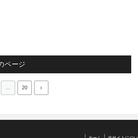
のページ
次
…
20
へ
ホーム
当サイトについ