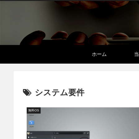
ホーム
当
システム要件
無料OS