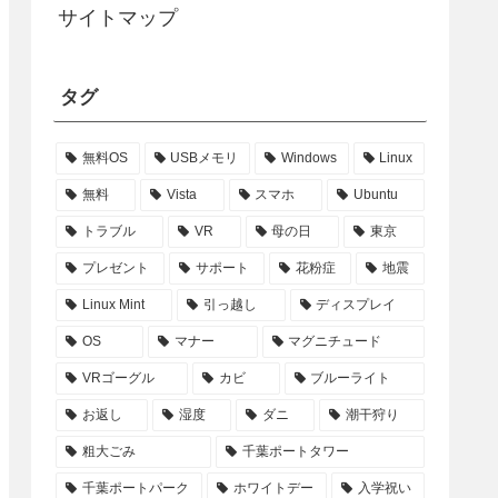
サイトマップ
タグ
無料OS
USBメモリ
Windows
Linux
無料
Vista
スマホ
Ubuntu
トラブル
VR
母の日
東京
プレゼント
サポート
花粉症
地震
Linux Mint
引っ越し
ディスプレイ
OS
マナー
マグニチュード
VRゴーグル
カビ
ブルーライト
お返し
湿度
ダニ
潮干狩り
粗大ごみ
千葉ポートタワー
千葉ポートパーク
ホワイトデー
入学祝い