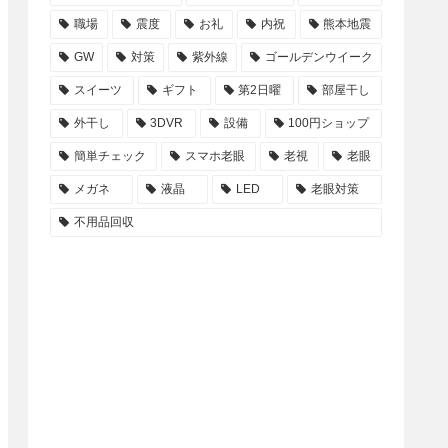
職場
震度
お礼
内祝
熊本地震
GW
対策
紫外線
ゴールデンウイーク
スイーツ
ギフト
第2日曜
部屋干し
外干し
3DVR
設備
100円ショップ
簡単チェック
スマホ老眼
老視
老眼
メガネ
液晶
LED
老眼対策
不用品回収