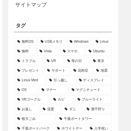
サイトマップ
タグ
無料OS
USBメモリ
Windows
Linux
無料
Vista
スマホ
Ubuntu
トラブル
VR
母の日
東京
プレゼント
サポート
花粉症
地震
Linux Mint
引っ越し
ディスプレイ
OS
マナー
マグニチュード
VRゴーグル
カビ
ブルーライト
お返し
湿度
ダニ
潮干狩り
粗大ごみ
千葉ポートタワー
千葉ポートパーク
ホワイトデー
入学祝い